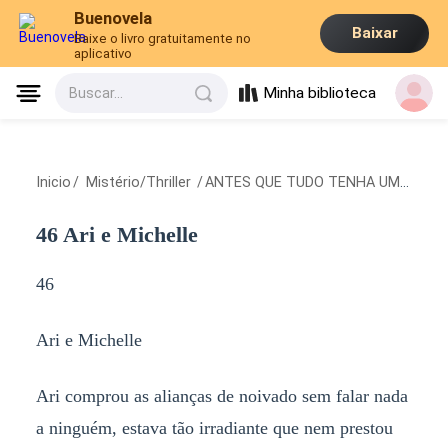
Buenovela
Baixar
Baixe o livro gratuitamente no
aplicativo
Minha biblioteca
Buscar...
Inicio
/
Mistério/Thriller
/
ANTES QUE TUDO TENHA UM FIM
/
4
46 Ari e Michelle
46
Ari e Michelle
Ari comprou as alianças de noivado sem falar nada
a ninguém, estava tão irradiante que nem prestou