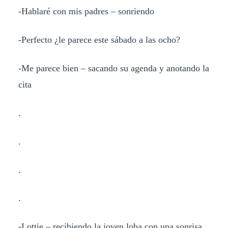
-Hablaré con mis padres – sonriendo
-Perfecto ¿le parece este sábado a las ocho?
-Me parece bien – sacando su agenda y anotando la
cita
.
.
.
.
-Lottie – recibiendo la joven loba con una sonrisa