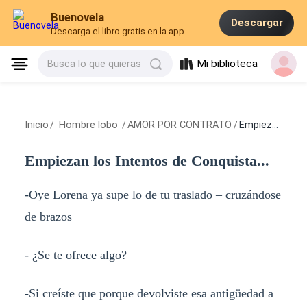
Buenovela
Descargar
Descarga el libro gratis en la app
Mi biblioteca
Busca lo que quieras
Inicio
/
Hombre lobo
/
AMOR POR CONTRATO
/
Empiezan los Intentos de Conquista...
Empiezan los Intentos de Conquista...
-Oye Lorena ya supe lo de tu traslado – cruzándose
de brazos
- ¿Se te ofrece algo?
-Si creíste que porque devolviste esa antigüedad a