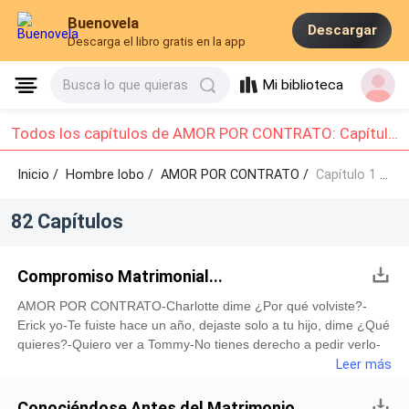
Buenovela
Descargar
Descarga el libro gratis en la app
Mi biblioteca
Busca lo que quieras
Todos los capítulos de AMOR POR CONTRATO: Capítulo 1 - Capítulo 10
Inicio /
Hombre lobo
/
AMOR POR CONTRATO /
Capítulo 1 - Capítulo 10
82 Capítulos
Compromiso Matrimonial...
AMOR POR CONTRATO-Charlotte dime ¿Por qué volviste?-
Erick yo-Te fuiste hace un año, dejaste solo a tu hijo, dime ¿Qué
quieres?-Quiero ver a Tommy-No tienes derecho a pedir verlo-
¿Por qué no? Yo fui quien lo trajo al mundo-El que lo hayas
Leer más
parido no te hace su madre – manteniendo su postura seria,
aunque por dentro muere por besar a su exesposa – lo
Conociéndose Antes del Matrimonio...