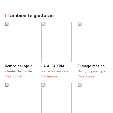
También te gustarán
Dentro del ojo de ella
LA ALFA FRIA
El mago más poderoso. La travesía del mago
-Dentro del ojo de ella- Diana, Mariana y Elena son tres viajeras que llegan a una casa muy vieja que pertenecía a unos familiares de Mariana y Elena todo va bien en la casa hasta que Elena se desaparece empiezan a buscarla y descubren que nada es lo que parece, luego múltiples sucesos le pasan a Diana que recordara en su vida a lo largo de los años
Nadie la cambiará. Ni siquiera esa persona destinada a ella Nadie le dirá que esta bien. Nadie le volverá a ordenar y decir que hacer. Nadie... nadie...
Naim, un joven que sueña ser el mago más poderoso del mundo, se enfrenta a un duro camino para llegar hasta su maestro, durante su viaje, se encuentra con personajes fantásticos que lo ayudarán a cumplir su sueño, y le enseñaran que ser fuerte, no solo depende de él, sino también de aquellos que le rodean.
Paranormal
Paranormal
Paranormal