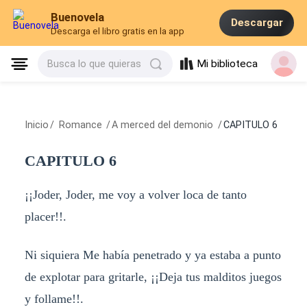
Buenovela
Descargar
Descarga el libro gratis en la app
Mi biblioteca
Busca lo que quieras
Inicio
/
Romance
/
A merced del demonio
/
CAPITULO 6
CAPITULO 6
¡¡Joder, Joder, me voy a volver loca de tanto
placer!!.
Ni siquiera Me había penetrado y ya estaba a punto
de explotar para gritarle, ¡¡Deja tus malditos juegos
y follame!!.