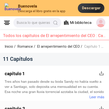
Buenovela
Descargar
Descarga el libro gratis en la app
Mi biblioteca
Busca lo que quieras
Todos los capítulos de El arrepentimiento del CEO : Capítulo 1 - Capítulo 10
Inicio /
Romance
/
El arrepentimiento del CEO /
Capítulo 1 - Capítulo 10
11 Capítulos
capítulo 1
Tres años han pasado desde su boda Sandy no había vuelto a
ver a Santiago, solo deposita una mensualidad en su cuenta.
Esa noche una gran lluvia torrencial azotaba la ciudad, el sonido
de las gotas golpeando el techo era casi hipnótico. Sandy,
Leer más
estaba acurrucada en su cama, envuelta en una manta cálida.
La puerta se abrió de golpe y su esposo, con el aliento cargado
capítulo 2