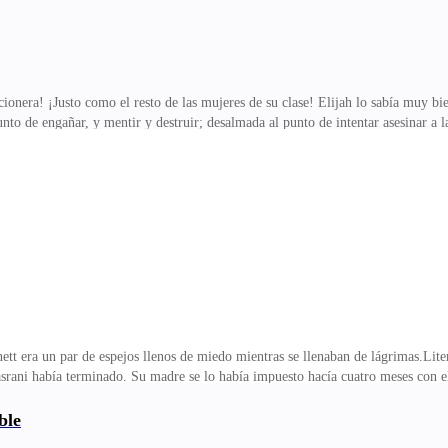
nera! ¡Justo como el resto de las mujeres de su clase! Elijah lo sabía muy bie
punto de engañar, y mentir y destruir; desalmada al punto de intentar asesinar 
con miedo y en pocos minutos ya le estaba consiguiendo una mesa. Al entrar al sa
usto detrás y que era donde quería sentarse. “¡Es que hay que ser muy hija de pu
os!”, pensó furioso. Sin embargo para su sorpresa, cuando tuvo una buena vista 
e Edgar Masrani,
ra un par de espejos llenos de miedo mientras se llenaban de lágrimas.Litera
rani había terminado. Su madre se lo había impuesto hacía cuatro meses con el
en busca de una presa más joven, nada más.A sus cuarenta Edgar era impulsivo y
liar a su antojo. Pero como evidentemente no podía desquitarse con su padre a r
ble
e él, y por desgracia no solo en el plano psicológico.—¡Eres una maldit@ zorra