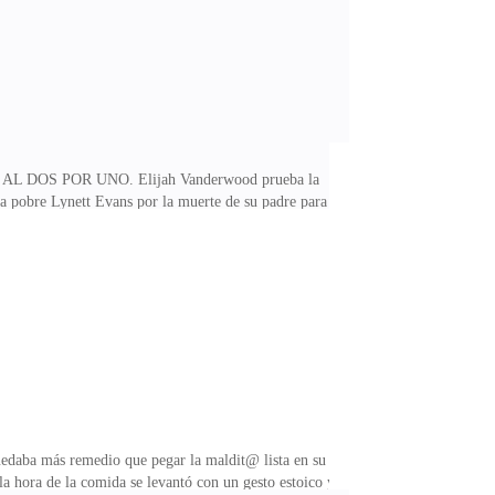
NES AL DOS POR UNO. Elijah Vanderwood prueba la
la pobre Lynett Evans por la muerte de su padre para
rtículo era rematado con decenas de fotos de ellos,
ue de verdad no sabía nada de aquello, pero la carga de
a! —rugió y la sintió temblar.—¡¿Y qué quieres que te
edaba más remedio que pegar la maldit@ lista en su
a hora de la comida se levantó con un gesto estoico y