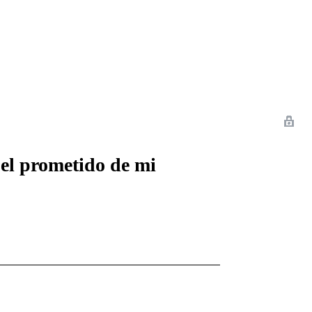
 Romance
Sci-Fi
Guerra
Otros
l prometido de mi