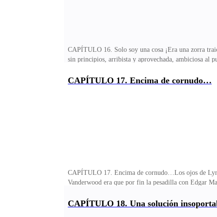
CAPÍTULO 16. Solo soy una cosa ¡Era una zorra traicio
sin principios, arribista y aprovechada, ambiciosa al 
de Elijah era tan cruel que la recepcionista balbuceó 
Señalándole a la recepcionista el privado que estaba j
CAPÍTULO 17. Encima de cornudo…
Edgar después de que se la tuve que quitar de las man
que estaba sentada frente a Lynett no era precisament
CAPÍTULO 17. Encima de cornudo…Los ojos de Lynett e
Vanderwood era que por fin la pesadilla con Edgar Mas
aceptarlo, pero para Lynett solo era un hombre viejo 
por vivir todavía y no dejarlo manejar la empresa fami
CAPÍTULO 18. Una solución insoporta
cobarde que se desquitaba con cualquiera más débil qu