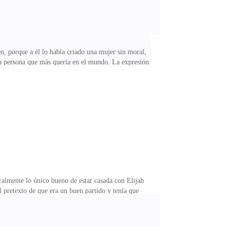
n, porque a él lo había criado una mujer sin moral,
a la persona que más quería en el mundo. La expresión
lón él miró alrededor y localizó a su esposa.
ta para estar poniéndome los cuernos con el infeliz de
de aquella mesa Elijah se dio cuenta de que la persona
lmente lo único bueno de estar casada con Elijah
 pretexto de que era un buen partido y tenía que
 violento, y con un rencor nato hacia su padre solo
iesgo de perder su posición, Edgar era el tipo de
! ¡¿Fuiste a hablar con mi padre?! ¡¿Tienes idea de lo