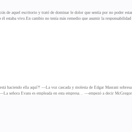
s de aquel escritorio y trató de dominar le dolor que sentía por no poder est
 él estaba vivo.En cambio no tenía más remedio que asumir la responsabilidad
te y vio un contrato.—¿Qué servicio necesita para esto, señor McGregor? —pr
ame qué le parece. Estamos tratando de pactar con una transportadora y creo qu
undo y sacó el contrato, leyéndolo una y otra vez. Los nombres de la empresa a 
jaran influenciar por información externa
haciendo ella aquí?! —La voz cascada y molesta de Edgar Masrani sobresaltó 
efe.—La señora Evans es empleada en esta empresa… —empezó a decir McGregor 
jo caíste, Lynett! —siseó Edgar en su dirección, pero apenas la muchacha inten
ntas.—Me parece que lo que usted piense de mis empleadas no es asunto de nadie 
o aunque la atención de Kenneth McGregor estaba en los negocios, era imposible
 sobre la mesa con una mueca negativa.—Ell