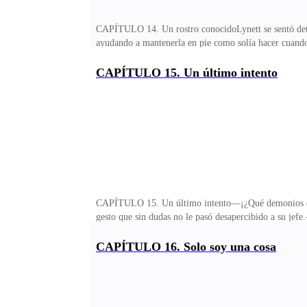
CAPÍTULO 14. Un rostro conocidoLynett se sentó detrá
ayudando a mantenerla en pie como solía hacer cuando
poner un pie en la transportadora.Abrió el expedien
especie de… valoración. Solo léase ese contrato y díg
CAPÍTULO 15. Un último intento
jefe e inmediatamente la dejó sola.Lynett respiró prof
procedimiento estándar para que los analistas no se de
CAPÍTULO 15. Un último intento—¡¿Qué demonios está 
gesto que sin dudas no le pasó desapercibido a su j
que no lo esperaba! ¡De heredera a toma—nota! ¡Qué ba
muñeca y la hizo sentarse junto a él en la mesa de ju
CAPÍTULO 16. Solo soy una cosa
limitamos a discutir las condiciones del contrato?Per
que sentía hacia Lynett. Finalmente lanzó el contrato