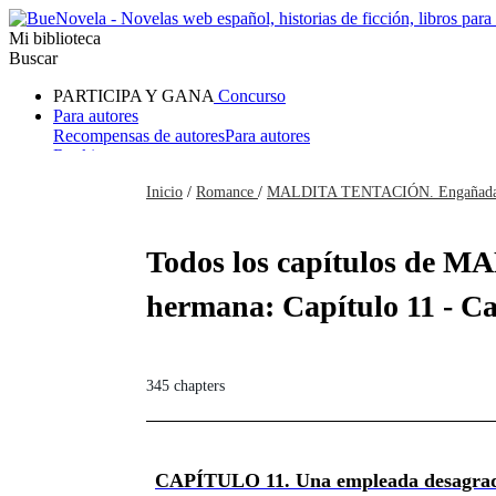
Mi biblioteca
Buscar
PARTICIPA Y GANA
Concurso
Para autores
Recompensas de autores
Para autores
Ranking
Navegar
Inicio
/
Romance
/
MALDITA TENTACIÓN. Engañada po
Novelas
Cuentos Cortos
Todos
Romance
Hombre lobo
Mafia
Sistema
Fantasía
Urbano
LG
Todos los capítulos de 
hermana: Capítulo 11 - Ca
345 chapters
CAPÍTULO 11. Una empleada desagra