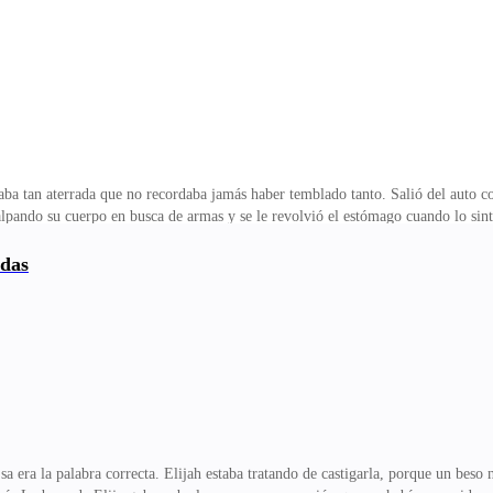
tan aterrada que no recordaba jamás haber temblado tanto. Salió del auto con
palpando su cuerpo en busca de armas y se le revolvió el estómago cuando lo sin
la prueba! —suplicó ella pero el policía le mostró el aparato ya con una alta g
e y la muchacha sabía que si solo se le ocurría forcejear las cosas serían mucho
adas
 después y una mujer con mal carácter la fichaba.—¡Por favor, se lo ruego, hág
una pared.La hicieron
era la palabra correcta. Elijah estaba tratando de castigarla, porque un beso 