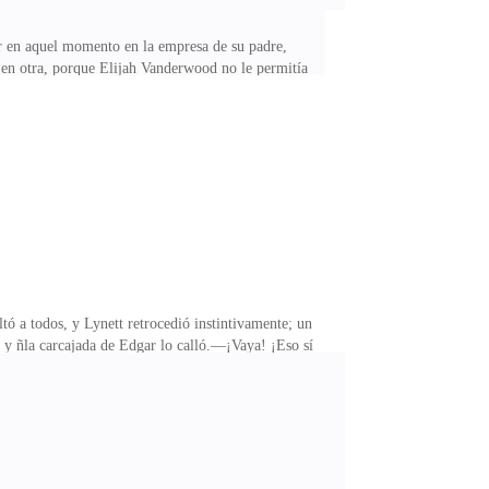
ar en aquel momento en la empresa de su padre,
 en otra, porque Elijah Vanderwood no le permitía
eguntó—. ¿Traducción? ¿Transcripción?—Más bien una
e usted tiene experiencia en esa área —sentenció su
contratar estaban tachados, y Lynett sabía que era
a todos, y Lynett retrocedió instintivamente; un
y ñla carcajada de Edgar lo calló.—¡Vaya! ¡Eso sí
tó retroceder, su jefe la tomó con fuerza de la
aquí, señor Masrani. Así que ¿qué le parece si nos
 no darse cuenta de que la de Edgar estaba en el odio