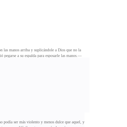
 las manos arriba y suplicándole a Dios que no la
tió pegarse a su espalda para esposarle las manos.—
raduación.—¡Pues esto dice que sí, bonita! ¡Así que te
 peores.El alma le dolía mientras la sentaban a un
ame la prueba aquí… hágamela otra vez, le juro que no
no podía ser más violento y menos dulce que aquel, y