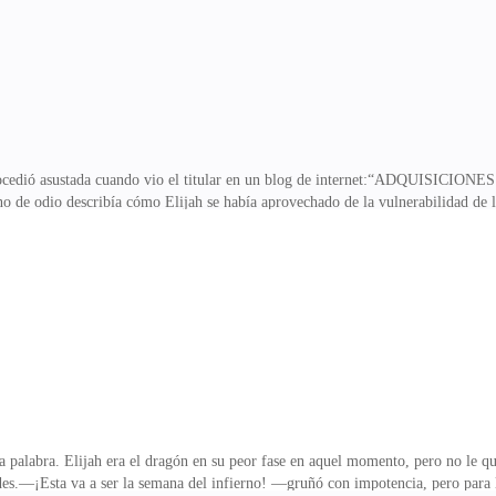
 humilló solo porque una estúpida como
ocedió asustada cuando vio el titular en un blog de internet:“ADQUISICIO
no de odio describía cómo Elijah se había aprovechado de la vulnerabilidad de 
tivo de adquirirla como un recurso más dentro de la empresa. Y por último el a
xpresión de terror en sus ojos y por un segundo quiso creer que era sorpresa, q
lo lo hicieron caminar hasta ella y levantarla por el frente del pijama.—¡Habl
e llenaron de lágrimas—. ¡Yo n
alabra. Elijah era el dragón en su peor fase en aquel momento, pero no le qu
ades.—¡Esta va a ser la semana del infierno! —gruñó con impotencia, pero para l