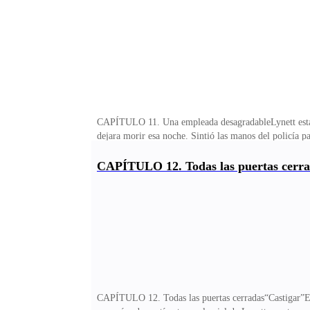
CAPÍTULO 11. Una empleada desagradableLynett estaba 
dejara morir esa noche. Sintió las manos del policía 
¡Yo no he bebido! ¡No estoy ebria! ¡Por favor hágame 
espera una linda noche tras las rejas! —siseó el hombr
CAPÍTULO 12. Todas las puertas cerr
costado de aquel escritorio en la comisaría dos horas
estoy ebria! —le dijo pero era como pedirle piedad a 
CAPÍTULO 12. Todas las puertas cerradas“Castigar”Esa 