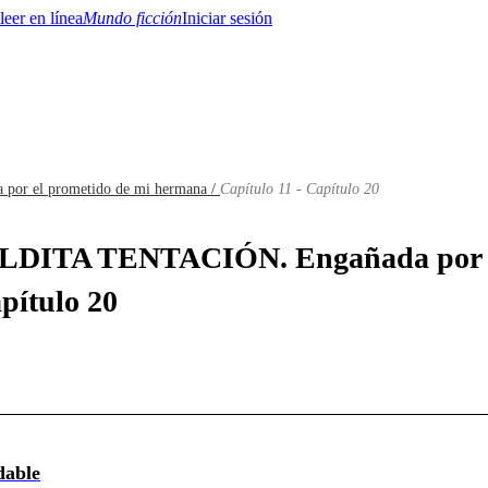
Mundo ficción
Iniciar sesión
r el prometido de mi hermana /
Capítulo 11 - Capítulo 20
BTQ+
YA/TEEN
Paranormal
Misterio/Thriller
Oriental
Juegos
Historia
MM
MALDITA TENTACIÓN. Engañada por e
pítulo 20
dable