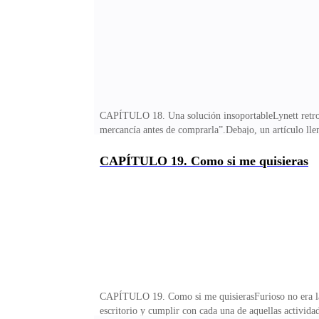
que me dijo delante de mis hermanos?! ¡¿De cómo me
CAPÍTULO 18. Una solución insoportableLynett retr
mercancía antes de comprarla”.Debajo, un artículo lle
meterla en su cama, eso por supuesto con el único obje
desnudos en aquella cama de hotel.Elijah vio aquella e
CAPÍTULO 19. Como si me quisieras
desengaños que traía a cuestas desde hacía dos años so
diga?! ¡Yo no hice esto! —Los ojos de la muchacha s
CAPÍTULO 19. Como si me quisierasFurioso no era la p
escritorio y cumplir con cada una de aquellas activid