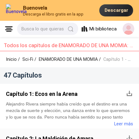
Buenovela
Descargar
Descarga el libro gratis en la app
Mi biblioteca
Busca lo que quieras
Todos los capítulos de ENAMORADO DE UNA MOMIA: Capítulo 1 - Capítulo 10
Inicio /
Sci-Fi
/
ENAMORADO DE UNA MOMIA /
Capítulo 1 - Capítulo 10
47 Capítulos
Capítulo 1: Ecos en la Arena
Alejandro Rivera siempre había creído que el destino era una
mezcla de suerte y elección, una danza entre lo que queremos
y lo que se nos da. Pero nunca había sentido su peso tanto
como en aquel caluroso día en el corazón del desierto egipcio,
Leer más
donde la historia dormía bajo un manto de arena y secretos.La
luz del sol era implacable, golpeando la vasta extensión de
Capítulo 2: La Maldición de Amara