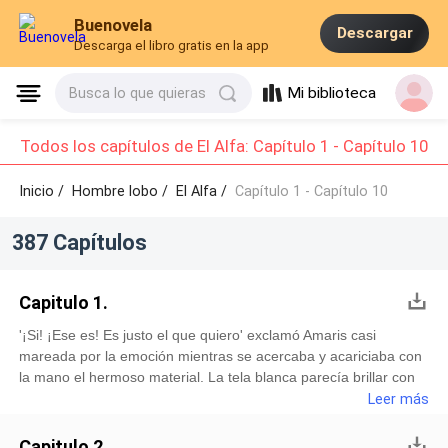
Buenovela
Descargar
Descarga el libro gratis en la app
Mi biblioteca
Busca lo que quieras
Todos los capítulos de El Alfa: Capítulo 1 - Capítulo 10
Inicio /
Hombre lobo
/
El Alfa /
Capítulo 1 - Capítulo 10
387 Capítulos
Capitulo 1.
'¡Si! ¡Ese es! Es justo el que quiero' exclamó Amaris casi
mareada por la emoción mientras se acercaba y acariciaba con
la mano el hermoso material. La tela blanca parecía brillar con
la luz y el efecto era casi hechizante. 'Fantástico, ¿le gustaría
Leer más
probárselo ahora? Coincide con sus medidas, pero puede que
necesite una pequeña modificación....' empezó a decir la
Capitulo 2.