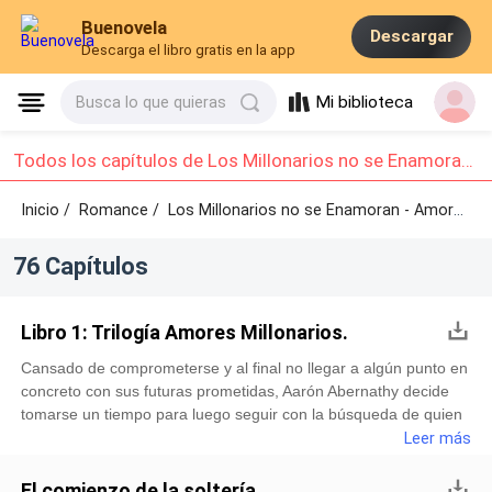
Buenovela
Descargar
Descarga el libro gratis en la app
Mi biblioteca
Busca lo que quieras
Todos los capítulos de Los Millonarios no se Enamoran - Amores Millonarios I.: Capítulo 1 - Capítulo 10
Inicio /
Romance
/
Los Millonarios no se Enamoran - Amores Millonarios I. /
76 Capítulos
Libro 1: Trilogía Amores Millonarios.
Cansado de comprometerse y al final no llegar a algún punto en
concreto con sus futuras prometidas, Aarón Abernathy decide
tomarse un tiempo para luego seguir con la búsqueda de quien
sería la mujer con la que compartiría el resto de su vida, esa
Leer más
que haría que sus padres finalmente le den el control total de
todas sus empresas.Aarón no entiende el motivo por el que sus
El comienzo de la soltería.