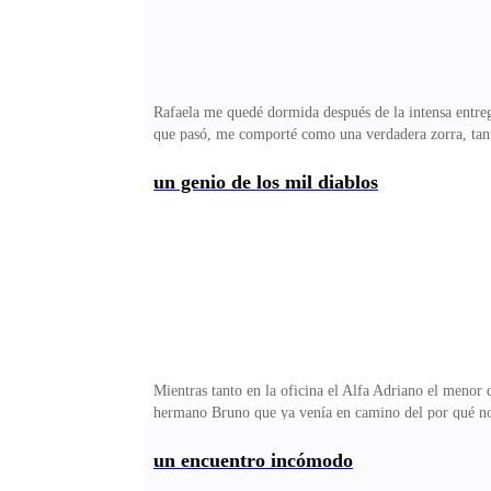
Rafaela me quedé dormida después de la intensa entreg
que pasó, me comporté como una verdadera zorra, tant
¿qué te sucede Rafaela? nunca me habían pasado tantos
que no me di cuenta que mi prometido me aborrecía y e
un genio de los mil diablos
debo salir de aquí cuánto antes, el hombre aunque mu
tengo experiencia sexual puedo jurar que lo que pasó 
Mientras tanto en la oficina el Alfa Adriano el menor
hermano Bruno que ya venía en camino del por qué no 
parece que el costo al que nos ofrece su mercancía es
folló hasta el amanecer, estaba muy desvelado y de ma
un encuentro incómodo
tiene para pagarla puede decirlo con franqueza y podem