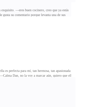
s exquisito. —eres buen cocinero, creo que ya estás
 le gusta su comentario porque levanta una de sus
vés, que la esposa cocine para su marido y lo atienda
macho de la casa y que pida a su mujer ser sumisa,
ncargarse de sus propias cosas. BrunoNo e respondido a
lla es perfecta para mí, tan hermosa, tan apasionada
!*—Calma Dan, no la voy a marcar aún, quiero que ella
o sabes muy bien que sin ella moriríamos
es demasiada lo sabes amigo, si la marco sin que
culo con ella!* Eres un humano muy obstinado, si la