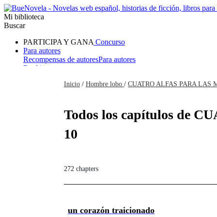
Mi biblioteca
Buscar
PARTICIPA Y GANA
Concurso
Para autores
Recompensas de autores
Para autores
Ranking
Navegar
Inicio
/
Hombre lobo
/
CUATRO ALFAS PARA LAS 
Novelas
Cuentos Cortos
Todos
Romance
Hombre lobo
Mafia
Sistema
Fantasía
Urbano
LG
Todos los capítulos de
10
272 chapters
un corazón traicionado