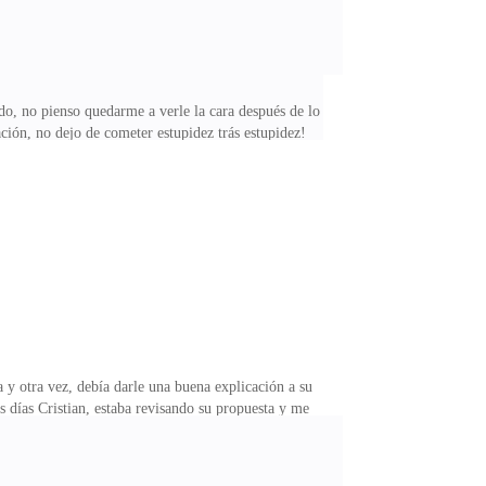
o, no pienso quedarme a verle la cara después de lo
ión, no dejo de cometer estupidez trás estupidez!
todos los aspectos de mi vida a excepción de ésta vez
a pijama de la cabaña y subo a mi coche apresurada,
 hizo pasar la mejor noche de mi vida, aunque no
 y otra vez, debía darle una buena explicación a su
días Cristian, estaba revisando su propuesta y me
había tenido una larga noche con dos humanas que se
cía es de la mejor, la más pura del mercado, si no
an.La hermosa Cristian, la hermana de Rafaela. es una