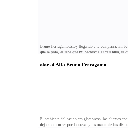
despampanante rubia de hermosos ojos azul turqueza, d
Bruno FerragamoEstoy llegando a la compañía, mi bet
que le pido, él sabe que mi paciencia es casi nula, sé
empresa puedo ver qué todos los empleados puedes oler
enfrentarse con mi ira, tomé mi elevador personal junt
olor al Alfa Bruno Ferragamo
muerdo.llegue hasta dónde estaba mi hermano menor, A
solucionar, ¿porqué me imagino que ya tienes otro ca
El ambiente del casino era glamoroso, los clientes apos
dejaba de correr por la mesas y las manos de los disti