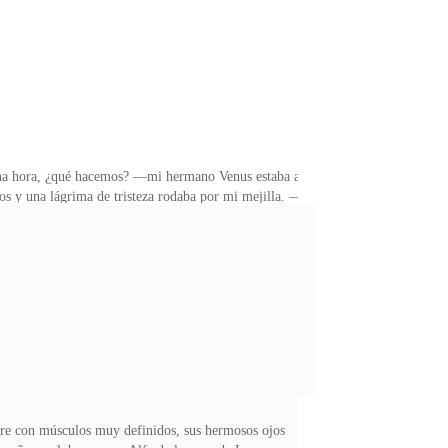
 una hora, ¿qué hacemos? —mi hermano Venus estaba al
os y una lágrima de tristeza rodaba por mi mejilla. —
dad, un violonchelo tocaba encantadoramente en la
hija mayor de Rodolfo Almanza, un mafioso que había
nticinco años, soy una chica rubia, de hermosas
bre con músculos muy definidos, sus hermosos ojos