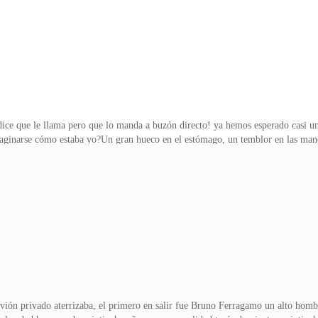
dice que le llama pero que lo manda a buzón directo! ya hemos esperado casi
 imaginarse cómo estaba yo?Un gran hueco en el estómago, un temblor en las man
¿por qué no llegó a nuestra boda? En una de las iglesias más bellas de la ciu
nentes mafiosos que se habían enamorado, o al menos eso pensaba Rafaela la 
 gran fortuna gracias al narcotrafico. Soy Rafaela Almanza, cumplí apenas vei
cintura, mis grandes ojos azul turqueza
vión privado aterrizaba, el primero en salir fue Bruno Ferragamo un alto hom