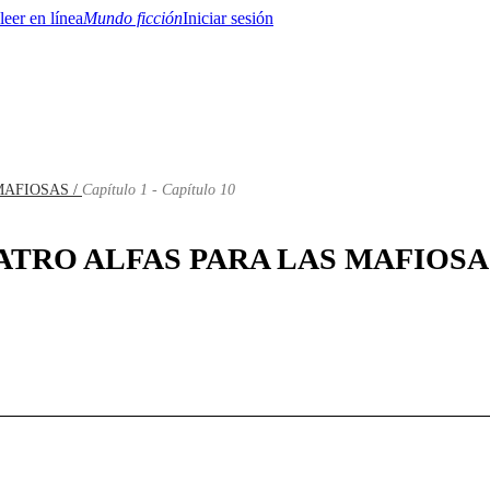
Mundo ficción
Iniciar sesión
MAFIOSAS /
Capítulo 1 - Capítulo 10
BTQ+
YA/TEEN
Paranormal
Misterio/Thriller
Oriental
Juegos
Historia
MM
 CUATRO ALFAS PARA LAS MAFIOSAS: 