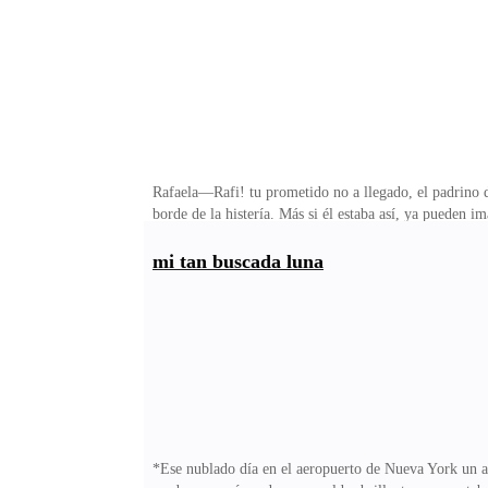
Rafaela—Rafi! tu prometido no a llegado, el padrino 
borde de la histería. Más si él estaba así, ya pueden
Santiago dijo que me amaba, ¿ qué pudo haber pasado? 
boda de Rafaela Almanza y Santiago Lares, dos promi
mi tan buscada luna
emigrado de México, el rudo hombre había amasado una
piernas estilizadas, mi cabello largo rosa mi pequeña 
*Ese nublado día en el aeropuerto de Nueva York un a