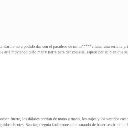
e cabellera platinada y uno
a Karino no a podido dar con el paradero de mi m*****a luna, ésta sería la p
 que está moviendo cielo mar y tierra para dar con ella, espero por su bien que 
 mi mal humor, la mayoría de los que trabajan para la familia Ferragamo son l
o a Karino, el lobo apenas abrió la puerta y salió disparado a prevenir a los 
driano.—¡tú! ¡vas a explicarme cómo le hiciste para joder el negocio con los
po que nos venda la mercancía qu
taban fuerte, los dólares corrían de mano a mano, los trajes y los vestidos cost
nguidos clientes, Santiago seguía fanfarroneando tratando de hacer sentir mal a 