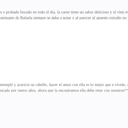
e probado bocado en todo el día, la carne tiene un sabor delicioso y el vino e
dominante de Rafaela siempre se daba a notar y al parecer al apuesto extraño no
y feminista, parece ser que eres muy dominante mujer? qué no debería ser al re
s yo no nací para atender a ningún hombre de cerebro pequeño que se crea el 
ue no tengo tiempo de atender a nadie, sobre todo si ya está grandecito para e
a manera en la que tom
empló y acaricio su cabello, hacer el amor con ella es lo mejor que e vivido, e
scado por tantos años, ahora que la encontramos ella debe estar con nosotros
remos, quiero que conozca el hombre que soy * Te estás arriesgando demasiad
o mi inmenso ego no me permite marcarla hasta que no me ame, mi arrogancia 
r toda la eternidad, hasta no estar seguro de su amor por mí no formaré el vín
as!*—Fuerte y claro amigo, fuerte y claro.. vo