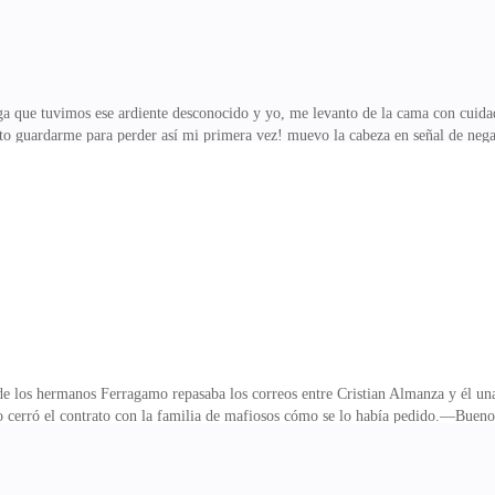
a que tuvimos ese ardiente desconocido y yo, me levanto de la cama con cuidad
o guardarme para perder así mi primera vez! muevo la cabeza en señal de negac
 sucesos inesperados juntos, yo siempre soy muy calculadora y controladora en 
l darle mi virtud a un completo extraño, casi nada verdad?Salgo en ésta liger
y apuesto no traía ropa encima, tal vez sea un vagabundo, un vagabundo que me
en esa cabaña fue una entrega con una
 de los hermanos Ferragamo repasaba los correos entre Cristian Almanza y él una
cerró el contrato con la familia de mafiosos cómo se lo había pedido.—Buenos 
 un poco alto, ¿que puede hacer al respecto? — dijo Adriano Ferragamo, quien 
l humor.—Ese fue el precio acordado, no estamos para regateos, nuestra mercan
os tal vez abrirle un crédito con el treinta por ciento de interés. —dijo Cristi