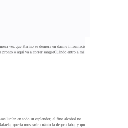
rimera vez que Karino se demora en darme información
sea pronto o aquí va a correr sangreCuándo entro a mi
obos, todos desvían la mirada para no tener que
cabrones de mis hermanos que llegué y que vengo que
 Almanza! después vas a decirme cómo diablos lo vas a
osos lucían en todo su esplendor, el fino alcohol no
Rafaela, quería mostrarle cuánto la despreciaba, y que