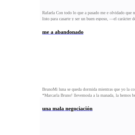
Rafaela Con todo lo que a pasado me e olvidado que no 
listo para casarte y ser un buen esposo, —el carácter 
perfectas cejas para cuestionarla. —Eso se escuchó mu
como rey?—No inventes esos tiempos ya pasaron, ademá
me a abandonado
estoy demasiado ocupada con el negocio familiar así q
su feroz comentario pero la estoy observando, desde l
BrunoMi luna se queda dormida mientras que yo la cont
*Marcarla Bruno! llevemosla a la manada, la hemos bu
me ame por mí y no solamente por el vínculo que tend
irremediablemente! habló el lobo Dan*—Lo sé Dan per
una mala negociación
ella me ame será para mí como vivir en un infierno po
perdemos por tu culpa voy a salir a matarte me escuch