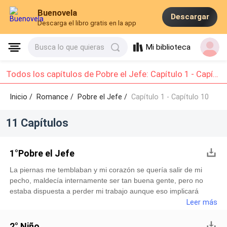
Buenovela
Descargar
Descarga el libro gratis en la app
Mi biblioteca
Busca lo que quieras
Todos los capítulos de Pobre el Jefe: Capítulo 1 - Capítulo 10
Inicio /
Romance
/
Pobre el Jefe /
Capítulo 1 - Capítulo 10
11 Capítulos
1°Pobre el Jefe
La piernas me temblaban y mi corazón se quería salir de mi
pecho, maldecía internamente ser tan buena gente, pero no
estaba dispuesta a perder mi trabajo aunque eso implicará
seguir a un niño mimado corriendo por varias cuadras. Lo veía
Leer más
a lo lejos y sin duda se nota que estaba bien entrenado, la
gente me miraba y yo sentía cierta vergüenza. —Detente -
2° Niño