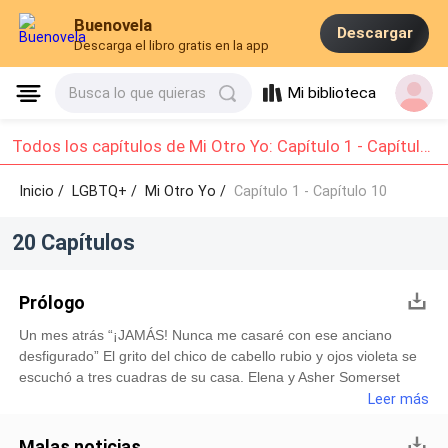
Buenovela
Descargar
Descarga el libro gratis en la app
Mi biblioteca
Busca lo que quieras
Todos los capítulos de Mi Otro Yo: Capítulo 1 - Capítulo 10
Inicio /
LGBTQ+
/
Mi Otro Yo /
Capítulo 1 - Capítulo 10
20 Capítulos
Prólogo
Un mes atrás “¡JAMÁS! Nunca me casaré con ese anciano
desfigurado” El grito del chico de cabello rubio y ojos violeta se
escuchó a tres cuadras de su casa. Elena y Asher Somerset
observaban con molestia a su hijo menor Cooper Somerset, un
Leer más
cantante famoso quien ahora estaba haciendo un berrinche
monumental por el arreglo de su matrimonio que los salvaría de
Malas noticias