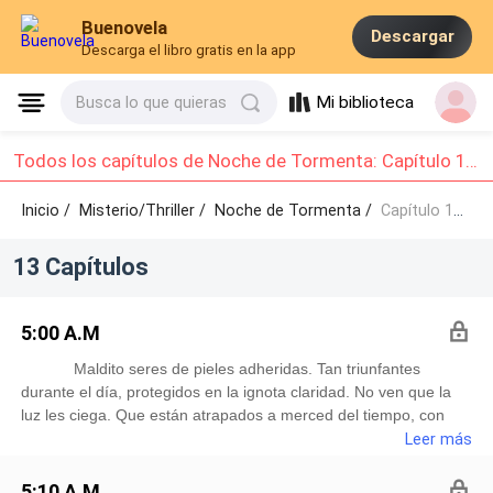
Buenovela
Descargar
Descarga el libro gratis en la app
Mi biblioteca
Busca lo que quieras
Todos los capítulos de Noche de Tormenta: Capítulo 11 - Capítulo 13
Inicio /
Misterio/Thriller
/
Noche de Tormenta /
Capítulo 11 - Capítulo 13
13 Capítulos
5:00 A.M
Maldito seres de pieles adheridas. Tan triunfantes
durante el día, protegidos en la ignota claridad. No ven que la
luz les ciega. Que están atrapados a merced del tiempo, con
cuerpos cuya descomposición comienza con el nacimiento.
Leer más
Al menos sirven de entretenimiento de vez en cuando.
Buenos juguetes para sacar del baúl y golpearlos contra el
5:10 A.M