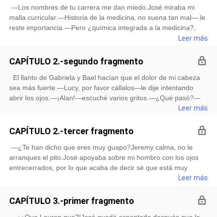
—Los nombres de tu carrera me dan miedo.José miraba mi
situación sentimental, pero esa chica llora más fuerte que
malla curricular.—Historia de la medicina, no suena tan mal— le
Gabriela y Bael juntos, así que haz que se calle o bótala del
reste importancia.—Pero ¿química integrada a la medicina?,
palacio.—No estoy para tus bromas Alan—Mande a Ulises por
¿fisiopatología?, ¡Inmunología 1! Ay diosito, que fea es tu vida—
Leer más
conexi&oacu
Me entrega la hoja con la información.—Maldito, tu carrera
suena fácil, lenguaje 1, matemática básica, bases legales,
CAPÍTULO 2.-segundo fragmento
¿desarrollo humano?; te odio— le entregue su malla curricular.
El llanto de Gabriela y Bael hacían que el dolor de mi cabeza
—Te acompaño a tu aula, mi clase empieza en una hora todaví
sea más fuerte.—Lucy, por favor cállalos—le dije intentando
abrir los ojos.—¡Alan!—escuché varios gritos.—¿Qué pasó?—
me levanté un poco de la cama.—¡Pensé que te perdería!—
Leer más
Lucy se lanzó sobre mí llorando y abrazándome.—Ni aunque
quisieras cariño—le respondí el abrazo.Mis pequeños
CAPÍTULO 2.-tercer fragmento
empezaron a reír contagiand
—¿Te han dicho que eres muy guapo?Jeremy calma, no le
arranques el pito.José apoyaba sobre mi hombro con los ojos
entrecerrados, por lo que acaba de decir sé que está muy
borracho.—Si no hubiera apostado contigo para que te tomes
Leer más
esa jarra de cerveza, te mato. —Quite mi hombro y él cayó
sobre el asiento, busque con los ojos a Lauren, se había ido al
CAPÍTULO 3.-primer fragmento
baño hace como media hora y no volvía.Me levanté del asiento
—¡¿Que Lauren que?!José quedó espantado después que le