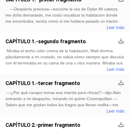
—Despierta preciosa—escuche la voz de Dylan.Mi cabeza
me dolía demasiado, me costó visualizar la habitación donde
me encontraba, sentía como si me hubiera pasado un tractor
encima—Toma esto preciosa—Dylan me ofreció un vaso con un
Leer más
líquido con pinta a ser una pócima.—¿Qué es esto?—Eso te
hará sentir mejor—me sonrió mientras se sentaba al borde de la
CAPÍTULO 1.-segundo fragmento
cama.Me tomé todo e
Miraba el techo color crema de la habitación, Matt dormía
plácidamente a mi costado, no sabía cómo siempre que discutía
con él terminaba en su cama de una u otra manera. Miraba sus
largas pestañas, su boca entreabierta y su cabello todo
Leer más
enredado, ¿Cómo puede dormir de esa manera?, Tan
plácidamente mientras que yo siento el mundo aplastándome.El
CAPÍTULO 1.-tercer fragmento
sol empezaba a entrar por orificios de la ventana que la cortina
—¿Por qué carajos tomas esa mierda para chicas?—dijo Alan
no llegaba a cubrir, me levanté muy despacio de la cama y entre
entrando a mi despacho, mirando mi quinto Cosmopolitan.—
al baño. Después de más de 15 minutos yo me encontraba listo
Sabes que me gustan todos los tragos que llevan vodka—me
para la escuela, hoy sería el primer día del último año en la
tomo el Cosmopolitan de un solo tiro, Alan levanta la ceja.—Veo
Leer más
bella preparatoria, un lugar tan cálido como la Antártida y tan
que tenías sed, puedo sentir tu inmenso dolor desde mi
acogedor como un terreno lleno de minas. Miré a Matt, é
habitación—se sienta en frente mío—. ¿Cuándo carajos piensas
CAPÍTULO 2.-primer fragmento
solucionar lo tuyo con Rosali?, No es que me importe mucho su