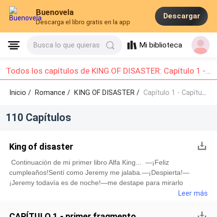
Buenovela
Descargar
Descarga el libro gratis en la app
Mi biblioteca
Busca lo que quieras
Todos los capítulos de KING OF DISASTER: Capítulo 1 - Capítulo 10
Inicio /
Romance
/
KING OF DISASTER /
Capítulo 1 - Capítulo 10
110 Capítulos
King of disaster
Continuación de mi primer libro Alfa King... —¡Feliz
cumpleaños!Sentí como Jeremy me jalaba.—¡Despierta!—
¡Jeremy todavía es de noche!—me destape para mirarlo
furiosa.—¡Quiero que veamos el amanecer!, Mañana me voy y
Leer más
quiero pasar el mayor tiempo contigo—me miró con cara de
cachorrito.—Está b
CAPÍTULO 1.- primer fragmento