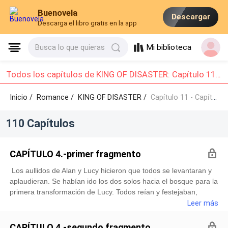
Buenovela
Descargar
Descarga el libro gratis en la app
Mi biblioteca
Busca lo que quieras
Todos los capítulos de KING OF DISASTER: Capítulo 11 - Capítulo 20
Inicio /
Romance
/
KING OF DISASTER /
Capítulo 11 - Capítulo 20
110 Capítulos
CAPÍTULO 4.-primer fragmento
Los aullidos de Alan y Lucy hicieron que todos se levantaran y
aplaudieran. Se habían ido los dos solos hacia el bosque para la
primera transformación de Lucy. Todos reían y festejaban,
varios líderes de grandes manadas más cercanos a la familia
Leer más
real también se encontraban ahí.Jaime observaba a todos
desde su mesa con una copa de champán en su mano. Los
CAPÍTULO 4.-segundo fragmento