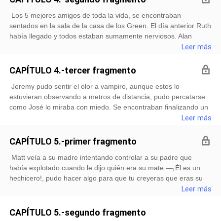
estudiaba con la mirada trazando en su mente las intenciones
Los 5 mejores amigos de toda la vida, se encontraban
de cada persona en esa noche. Buscando alguna mirada
sentados en la sala de la casa de los Green. El día anterior Ruth
peligrosa, alguna señal de nerviosismo o una señal que active
había llegado y todos estaban sumamente nerviosos. Alan
su desconfianza. Su celular vibró en su bolsillo, al leer el
estaba preocupado de que a Alex le afectará la cercanía de ella.
Leer más
mensaje él se levantó de su mesa con las mejores de sus
Desde que intentó acabar con su vida, Alan se la pasaba muy
sonrisas y salió de ese lugar inadvertido.Se subió a su auto y le
preocupado por su hermano, al punto de mandarlo a seguir y
pidió
CAPÍTULO 4.-tercer fragmento
saber qué hace todo el tiempo.—Deja de caminar de un lado a
Jeremy pudo sentir el olor a vampiro, aunque estos lo
otro— le dijo Alan a Alex—. Le vas a hacer un hueco al maldito
estuvieran observando a metros de distancia, pudo percatarse
piso.—El día de ayer sentí mucho dolor—hablo Alex sentándose
como José lo miraba con miedo. Se encontraban finalizando un
—. Seguro tuvo una contracción tan fuerte que hasta yo lo sentí.
juego de fútbol americano. Jeremy no era creyente, pero en
Leer más
—¿
esos instantes se encontraba rezando mentalmente para que
los vampiros no dañen a ninguna de las personas que se
CAPÍTULO 5.-primer fragmento
encontraban en esos momentos alentando a sus equipos
Matt veía a su madre intentando controlar a su padre que
universitarios favoritos.—Son varios.Le dijo José cuando ya se
había explotado cuando le dijo quién era su mate.—¡Él es un
encontraban en las duchas—Si, al menos diez están aquí—dijo
hechicero!, pudo hacer algo para que tu creyeras que eras su
Jeremy.—¿Crees que ataquen a alguien?—preguntó asustado.
mate ¡te está engañando!—¡Fernando compórtate!— María
Leer más
—
intentaba calmar a su esposo—. ¡No te das cuenta de que
dañas a nuestro hijo con tus palabras!Matt intentaba no llorar,
CAPÍTULO 5.-segundo fragmento
pero las lágrimas salían de él sin poder evitarlo.—Yo lo amo—