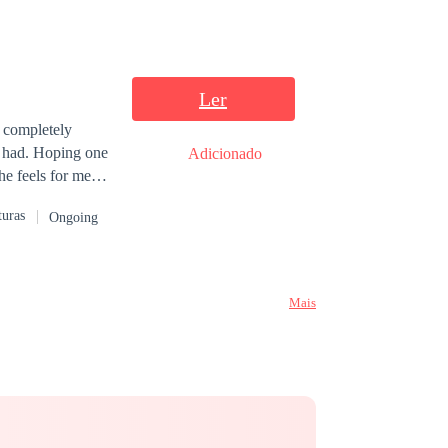
Ler
Adicionado
she feels for men
turas
Ongoing
unpleasant
trapped her. An
Mais