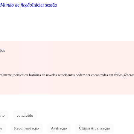
Mundo de ficção
Iniciar sessão
dos
TQ+
YA/TEEN
Paranormal
Mistério/Thriller
Oriental
Jogos
História
MM R
eralmente, twisted ou histórias de novelas semelhantes podem ser encontradas em vários gênero
nto
concluído
de
Recomendação
Avaliação
Última Atualização