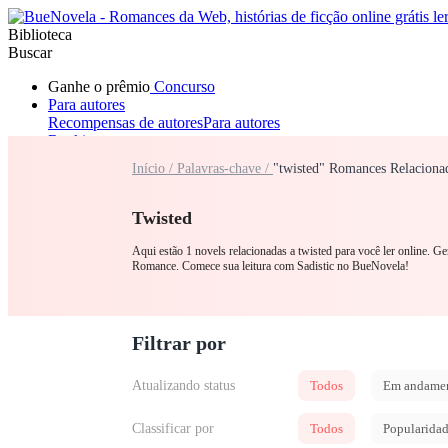
Biblioteca
Buscar
Ganhe o prêmio
Concurso
Para autores
Recompensas de autores
Para autores
Ranking
Navegar
Início /
Palavras-chave /
"twisted" Romances Relaciona
Novelas
Contos Curtos
Todos
Romance
Lobisomem
Máfia
Sistema
Fantasia
Urbano
LGB
Twisted
Aqui estão 1 novels relacionadas a twisted para você ler online. G
Romance. Comece sua leitura com Sadistic no BueNovela!
Filtrar por
Atualizando status
Todos
Em andame
Classificar por
Todos
Popularida