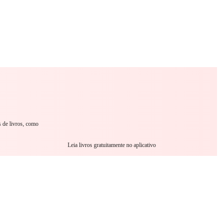
omance
Sci-Fi
Guerra
Outro
s de livros, como
Leia livros gratuitamente no aplicativo