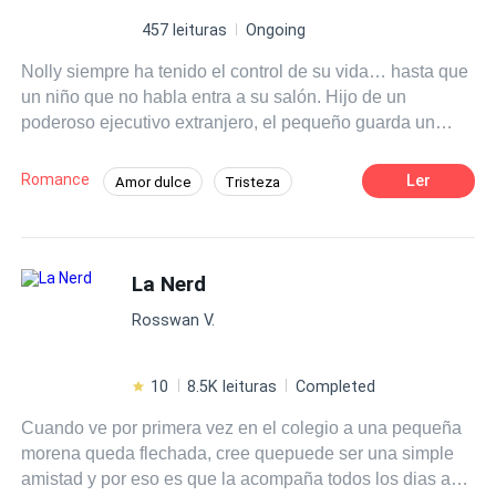
457 leituras
Ongoing
Nolly siempre ha tenido el control de su vida… hasta que
un niño que no habla entra a su salón. Hijo de un
poderoso ejecutivo extranjero, el pequeño guarda un
silencio que esconde un trauma profundo. Decidida a
ayudarlo, Nolly se acerca más de lo que debería… no
Romance
Ler
Amor dulce
Tristeza
solo al niño, sino también a su enigmático padre. Frío.
Misterio
CEO
Viudo
Chica buena
Intocable. Prohibido. Cuando él le propone dejarlo todo
para convertirse en la tutora privada de su hijo, Nolly
Desafío a las Expectativas
acepta, sin saber que está entrando en un mundo de
La Nerd
Segunda Oportunidad
Giro Argumental
poder, secretos y peligros invisibles. Pronto, los
Rosswan V.
accidentes comienzan. Las miradas pesan demasiado. Y
la verdad sobre la muerte de su esposa sale a la luz.
Ahora Nolly no solo lucha por proteger al niño… sino por
10
8.5K leituras
Completed
sobrevivir en un juego donde amar al hombre equivocado
Cuando ve por primera vez en el colegio a una pequeña
puede costarle la vida.
morena queda flechada, cree quepuede ser una simple
amistad y por eso es que la acompaña todos los dias a