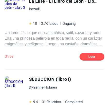
La Élite - El Libro del León - Libro 3
lanzarse a recorrer los paradigmas de la sensualidad que
Imzadi
trae el BDSM.
10
3.7K leídos
Ongoing
Un León, es lo que es: carismático, sutil, cazador y rudo.
Ella una princesa pelirroja en toda regla, con un carácter
enigmático y peligroso. Luego una castaña, dramática en
su andar, candente al bailar. La cereza del pastel es una
rubia a la que no puedes ignorar, su suave espíritu es
Otros
Leer
fuerza en crecimiento. Un cóctel que se enciende las
veinticuatro horas.
SEDUCCIÓN (libro I)
Dylaenne-Hobrien
9.4
31.9K leídos
Completed