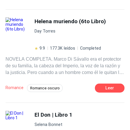
Helena muriendo (6to Libro)
Day Torres
9.9
177.3K leídos
Completed
NOVELA COMPLETA. Marco Di Sávallo era el protector
de su familia, la cabeza del Imperio, la voz de la razón y
la justicia. Pero cuando a un hombre como él le quitan lo
que más ha amado, entonces el único camino es la
venganza. Cuando le llega la noticia de que su hermana
Romance
Leer
Romance oscuro
menor se ha suicidado, pocos meses después de
POV en tercera persona
haberse casado con un hombre que casi le triplicaba la
edad, Marco se aleja completamente de su entorno y de
Diferencia de Edad
Giro Argumental
su familia, dispuesto a crear esa vida y a ese personaje
El Don | Libro 1
Independiente
Venganza
CEO
que le permitirá vengarse. La oportunidad no tardará en
Heredero / Heredera
Contemporánea
Selena Bonnet
llegarle, y al italiano no le importará a quién tenga que