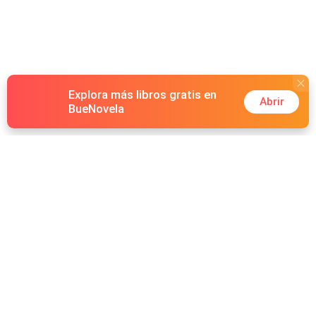
Explora más libros gratis en
Abrir
BueNovela
Hot Genres
Romance
Recursos
Hombre lobo
Palabras clave
Redes Sociales
Mafia
Búsquedas calientes