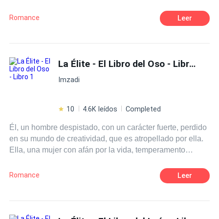
atómica que si llega a explotar serán muchos los caídos a
su alrededor. Dos caminos en ascenso y descenso, un
Romance
Leer
mundo nuevo para ella, y para él un equilibrio en su caos.
La Élite - El Libro del Oso - Libro 1
Imzadi
10
4.6K leídos
Completed
Él, un hombre despistado, con un carácter fuerte, perdido
en su mundo de creatividad, que es atropellado por ella.
Ella, una mujer con afán por la vida, temperamento
endemoniado, curiosa por algunas cosas. Un oso que
quiere su futura pareja en ella. Una salvaje sin dirección.
Romance
Leer
¿Lograra él conocer a profundidad la mujer, que le arroya
a cada instante?¿Ella dejara de auto protegerse? El
inicio de un camino, donde muchas más vidas se entre
cruzan, dando a sus mundos, el misterio suficiente para