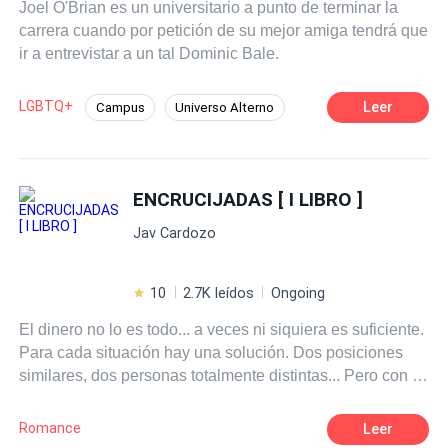
Joel O'Brian es un universitario a punto de terminar la
carrera cuando por petición de su mejor amiga tendrá que
ir a entrevistar a un tal Dominic Bale.
LGBTQ+
Leer
Campus
Universo Alterno
Romance oscuro
CEO
Ritmo Rápido
Diferencia de Edad
Contemporánea
ENCRUCIJADAS [ I LIBRO ]
Esclavo/a
Jav Cardozo
10
2.7K leídos
Ongoing
El dinero no lo es todo... a veces ni siquiera es suficiente.
Para cada situación hay una solución. Dos posiciones
similares, dos personas totalmente distintas... Pero con el
mismo destino. Y tú, ¿Harías un sacrificio por amor?
Romance
Leer