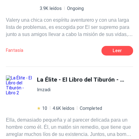
3.9K leídos
Ongoing
Valery una chica con espíritu aventurero y con una larga
lista de problemas, es escogida por El ser supremo para
junto a sus amigos llevar a cabo la misión de sus vidas,
deberán enfrentarse al dragón para librar a la humanidad
de la destrucción inminente de sus vidas. En proceso se
Fantasía
Leer
reinventarán a si mismos y se encontrarán con muchas
aventuras, desatinos y el amor en su forma más pura.
La Élite - El Libro del Tiburón - Libro 2
Imzadi
10
4.6K leídos
Completed
Ella, demasiado pequeña y al parecer delicada para un
hombre como él. Él, un matón sin remedio, que tiene que
arreglar muchos líos de su existencia. Juntos, una bomba