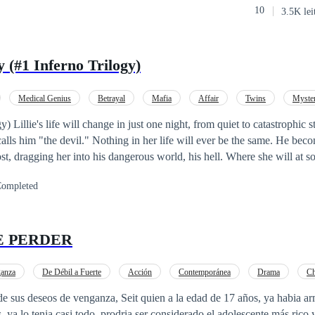
10
3.5K lei
 (#1 Inferno Trilogy)
Medical Genius
Betrayal
Mafia
Affair
Twins
Myste
Paced Plot
) Lillie's life will change in just one night, from quiet to catastrophic
lls him "the devil." Nothing in her life will ever be the same. He bec
ost, dragging her into his dangerous world, his hell. Where she will at 
, or maybe she will decide to stay by his side? What can happen once 
ompleted
E PERDER
anza
De Débil a Fuerte
Acción
Contemporánea
Drama
Ch
e sus deseos de venganza, Seit quien a la edad de 17 años, ya habia a
, ya lo tenia casi todo, prodria ser considerado el adolescente más rico