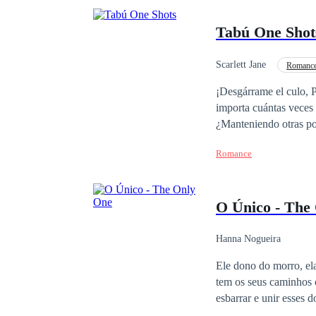
Tabú One Shot
Scarlett Jane
Romance
Hombre Manipulador
¡Desgárrame el culo, P
importa cuántas veces 
¿Manteniendo otras pol
una colección de eróti
Romance
y reclaman a sus niñit
sucia intensa, bordes 
posesiva, degradación 
O Único - The
retorcido aquí... ### 
mientras su esposa ace
el día de su boda... co
Hanna Nogueira
delante de su hijo. ###
Ele dono do morro, e
contigo. Ella ruega por
tem os seus caminhos 
personajes son mayores