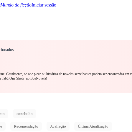
Mundo de ficção
Iniciar sessão
cionados
TQ+
YA/TEEN
Paranormal
Mistério/Thriller
Oriental
Jogos
História
MM R
nline. Geralmente, oc one piece ou histórias de novelas semelhantes podem ser encontradas em v
om Tabú One Shots no BueNovela!
nto
concluído
de
Recomendação
Avaliação
Última Atualização