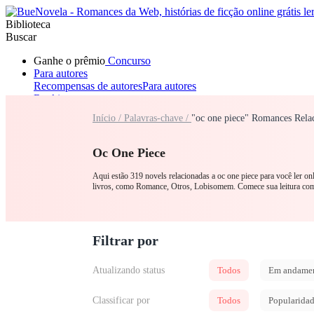
Biblioteca
Buscar
Ganhe o prêmio
Concurso
Para autores
Recompensas de autores
Para autores
Ranking
Navegar
Início /
Palavras-chave /
"oc one piece" Romances Rela
Novelas
Contos Curtos
Todos
Romance
Lobisomem
Máfia
Sistema
Fantasia
Urbano
LGB
Oc One Piece
Aqui estão 319 novels relacionadas a oc one piece para você ler o
livros, como Romance, Otros, Lobisomem. Comece sua leitura c
Filtrar por
Atualizando status
Todos
Em andame
Classificar por
Todos
Popularida