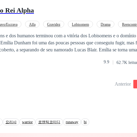
 sirvo para mais nada além de satisfazer os desejos sexuais de uma com
do Rei Alpha
l de Hector Weyne sem mesmo saber o porquê.
avo/Escrava
Alfa
Gravidez
Lobisomem
Drama
Reencontr
ns e dos humanos terminou com a vitória dos Lobisomens e o domínio
 Emília Dunham foi uma das poucas pessoas que conseguiu fugir, mas foi
a separando de seu namorado Lucas Blair. Emília se torna uma escrava na
 chama sua atenção, com o tempo eles se tornam amantes, mas Emília 
9.9
62.7K leitu
e, um ataque ao centro do governo se torna a chance perfeita para Emíli
ntrar Lucas. O que Emília não sabia era que suas noites com Kaiser ha
branças quentes. Treze anos se passam, um grupo de humanos é captu
Anterior
ntre eles alguém chama a atenção do Rei Alpha. Emília será obrigada a
lia fará ao reencontrar Kaiser depois de tanto tempo, principalmente a
que ele soubesse de nada.
요리사
warrior
로맨틱코미디
runaway
bi