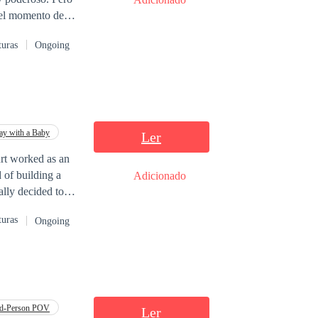
 el momento de
turas
Ongoing
¿cómo termino en
y with a Baby
Ler
 of building a
Adicionado
r virginity to his
turas
Ongoing
ded up in the
bidden night came
ds. He needed to
 empire; she had
billionaire’s
rd-Person POV
Ler