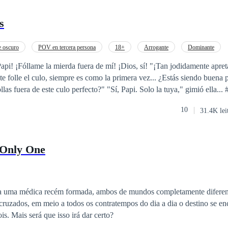
s
 oscuro
POV en tercera persona
18+
Arrogante
Dominante
Infidelidad
Diferencia de Edad
Amor Prohibido
api! ¡Fóllame la mierda fuera de mí! ¡Dios, sí! "¡Tan jodidamente apre
te folle el culo, siempre es como la primera vez... ¿Estás siendo buena 
las fuera de este culo perfecto?" "Sí, Papi. Solo la tuya," gimió ella..
ca tabú asquerosa donde los papis (padrastros, suegros y otras frutas pr
10
31.4K lei
as provocadoras en cortos calientes crudos y que rompen límites. Carga
de consentimiento dudoso, emociones de exposición de alto riesgo, perve
y humillación, e incesto abrasador. Por favor, cuida tu salud mental. S
 Only One
Un padrastro conflictuado destroza los agujeros de su hijastra en su cam
cha cerca. Una hijastra ciega es engañada para follar con papi. Un papi f
n su hijo. Papis multimillonarios. Papis Don. Un papi que folla a la novia
 Indúlgete en estas y otras fantasías oscuras con finales con giro que s
la uma médica recém formada, ambos de mundos completamente diferen
 la polla brutal de papi. Él no puede parar de estirar a su sucia niñita. 
cruzados, em meio a todos os contratempos do dia a dia o destino se en
 de 18. Contenido explícito adelante. Solo 18+. Se recomienda discreci
esbarrar e unir esses dois. Mais será que isso irá dar certo?