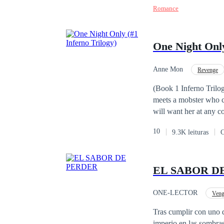
Romance
One Night Only
Anne Mon
Revenge
Girl Power
Fast-
(Book 1 Inferno Trilogy
meets a mobster who ca
will want her at any c
the option to run away
10
9.3K leituras
C
her hell?
EL SABOR D
ONE-LECTOR
Veng
Tras cumplir con uno d
imperio en las sombras