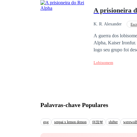
imaginava agora eu não
A prisioneira 
eleita a boneca sexua
K. R. Alexander
Escr
Realeza
A guerra dos lobisome
Alpha, Kaiser Ironfur.
logo seu grupo foi descoberto, 
mansão do Rei Alpha e
Lobisomem
ser livre. Em uma noit
Kaiser e tentar reenco
muito mais do que lem
matar um lobisomem, e
seu passado. O que Emí
uma criança dele sem 
Palavras-chave Populares
gxg
senpai x lemon demon
여장부
shifter
werewolf