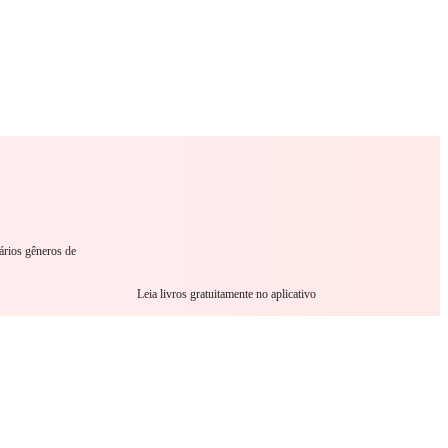
omance
Sci-Fi
Guerra
Outro
ários gêneros de
Leia livros gratuitamente no aplicativo