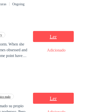
turas
Ongoing
ry
Ler
 storm. When she
omes obsessed and
Adicionado
some point have
you get to know
ico malo
Ler
rmado su propio
 y poderoso. Pero
Adicionado