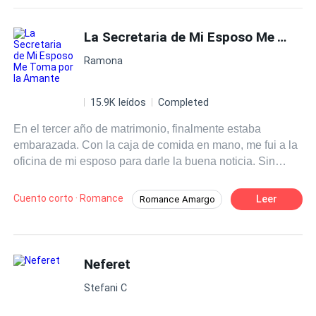
La Secretaria de Mi Esposo Me Toma por la Amante
Ramona
15.9K leídos
Completed
En el tercer año de matrimonio, finalmente estaba
embarazada. Con la caja de comida en mano, me fui a la
oficina de mi esposo para darle la buena noticia. Sin
embargo, su secretaria me confundió con una amante.
Ella me arrojó la comida sobre la cabeza, me desvistió y
Cuento corto · Romance
Leer
Romance Amargo
me golpeó hasta que sufrí un aborto. —Una sirviente,
Giro Inesperado
Venganza
Amante
¿osas seducir al señor Guzmán y ¿osas estar
embarazada de él? Hoy te enseñaré el destino que
merece un hijo de una amante. Luego, con satisfacción,
Neferet
le preguntó a mi esposo: —Señor Guzmán, he eliminado
Stefani C
a una sirviente que quería seducirte, ¿cómo me vas a
recompensar?