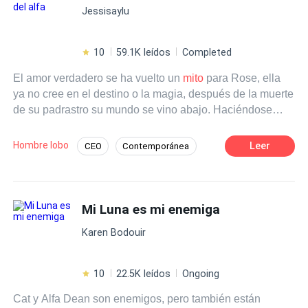
Jessisaylu
10
59.1K leídos
Completed
El amor verdadero se ha vuelto un
mito
para Rose, ella
ya no cree en el destino o la magia, después de la muerte
de su padrastro su mundo se vino abajo. Haciéndose
cargo de su familia entera, Rose obtiene un nuevo
empleo como asistente de limpieza en una de las
Hombre lobo
Leer
CEO
Contemporánea
empresas más importantes del país, un trabajo que ella
Alfa
Poder Femenino
Secretario/a
considera su única salvación para no terminar en la calle
por todas las deudas que tiene. Y sin esperarlo, en su
Romance oscuro
primer día de trabajo, Rose observa algo que no debía.
Mi Luna es mi enemiga
¿Qué era esa extraña criatura en la oficina del CEO? ¿Y
Karen Bodouir
por qué Jonah Casady, su jefe, parece haberse
obsesionado con ella después de ese fatídico primer
encuentro?
10
22.5K leídos
Ongoing
Cat y Alfa Dean son enemigos, pero también están