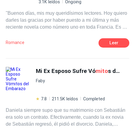
3.1K leídos
Ongoing
''Buenos días, mis muy queridísimos lectores. Hoy quiero
darles las gracias por haber puesto a mi última y más
reciente novela como número uno en toda Francia. Es un
honor para mí hacer historias con las que las personas se
sientan identificadas. Ya mismo estoy pensando en mi
Romance
Leer
próximo libro, tengo un título y estará ambientada en la
capital de mi país: parís. ¿Qué por qué voy a escribir una
historia que se desarrollará justo en la ciudad del amor, si
mis temas predilectos son sobre el desamor y sus
Mi Ex Esposo Sufre Vó
mito
s del Embarazo
trágicos finales? Pues, me he propuesto demostrar que,
Faby
detrás de todo el teatro del romance, se encuentra una
cruda realidad que las personas no quieren aceptar o se
niegan a verlo. Y eso es porque… El amor es un
mito
''.
7.8
211.5K leídos
Completed
Daniela siempre supo que su matrimonio con Sebastián
era solo un contrato. Efectivamente, cuando la ex novia
de Sebastián regresó, él pidió el divorcio. Daniela,
embarazada y sin dinero, fue obligada a abandonar su