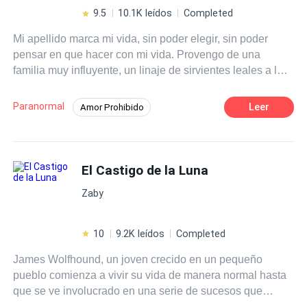
9.5
10.1K leídos
Completed
Mi apellido marca mi vida, sin poder elegir, sin poder
pensar en que hacer con mi vida. Provengo de una
familia muy influyente, un linaje de sirvientes leales a los
vampiros.Cada sirviente comienza a los 16 años, e
pasado huyendo para no ser una sirvienta, pero pronto
Paranormal
Leer
Amor Prohibido
será mi cumpleaños 16 y seré sirvienta de un vampiro,
Universo Alterno
Vampiro
¿podré hacerlo? Neferet alguien con un pasado oscuro
que cree haber perdido los sentimientos hace mucho
Romance oscuro
Diferencia de Edad
tiempo, la elije para ser su sirvienta, ¿escapara de su
El Castigo de la Luna
Aventurera
POV en primera persona
destino?
Zaby
10
9.2K leídos
Completed
James Wolfhound, un joven crecido en un pequeño
pueblo comienza a vivir su vida de manera normal hasta
que se ve involucrado en una serie de sucesos que
definitivamente cambiaran el resto de su vida por