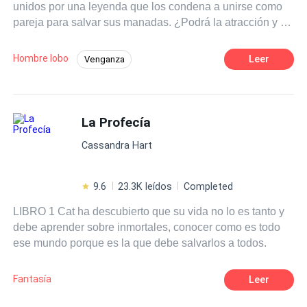
unidos por una leyenda que los condena a unirse como
pareja para salvar sus manadas. ¿Podrá la atracción y el
deseo romper con la desconfianza y la enemistad de sus
familias?
Hombre lobo
Leer
Venganza
Romance oscuro
Traición
Alfa
Luna
Ritmo Rápido
Contemporánea
La Profecía
Cassandra Hart
9.6
23.3K leídos
Completed
LIBRO 1 Cat ha descubierto que su vida no lo es tanto y
debe aprender sobre inmortales, conocer como es todo
ese mundo porque es la que debe salvarlos a todos.
Fantasía
Leer