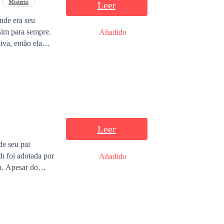
Mistério
Leer
nde era seu
sim para sempre.
Añadido
va, então ela
berta. Uma
Leer
de seu pai
th foi adotada por
Añadido
m. Apesar do
oram apagadas da
ra que nascera
ando ser a única
ipe no castelo,