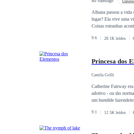
Rô Santtiago
Universo
Alhana passou a vida 
lugar? Ela vive uma v
Coisas estranhas acon
aprendeu a se controlar.
9.6
28.1K leídos
profecia e um portal. Bruxos e fadas. Um Rei. Ela terá que salvar um povo que não conhece, e tentar sair de
uma guerra viva.
Princesa dos E
Camila Grilli
Catherine Fairway era
adotivo - ou tão norma
um humilde fazendeiro
trágico assassinato te
9.1
12.5K leídos
mente da menina, e est
com um dom incrível: c
pessoa a carregar a ma