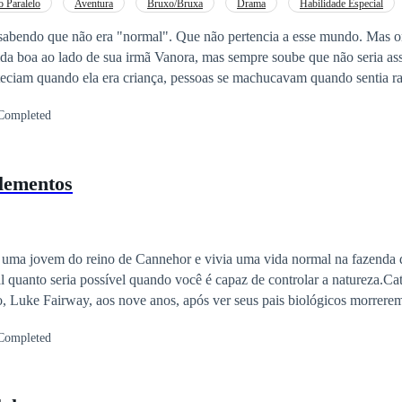
 Paralelo
Aventura
Bruxo/Bruxa
Drama
Habilidade Especial
sabendo que não era "normal". Que não pertencia a esse mundo. Mas o
ida boa ao lado de sua irmã Vanora, mas sempre soube que não seria as
teciam quando ela era criança, pessoas se machucavam quando sentia rai
.. E a se esconder dentro de si. Uma prisão interna que está prestes a ser a
Completed
lementos
 uma jovem do reino de Cannehor e vivia uma vida normal na fazenda 
l quanto seria possível quando você é capaz de controlar a natureza.Ca
, Luke Fairway, aos nove anos, após ver seus pais biológicos morrere
r chocado todo o reino, essa lembrança e todo o resto de sua infância f
Completed
a nunca soube de onde viera. Tudo o que sabia sobre sua antiga vida e
ontrolar os quatro elementos. Durante oito anos, Catherine viveu pens
gia dentro de si, mas, ao ser convidada para competir pela mão do prínc