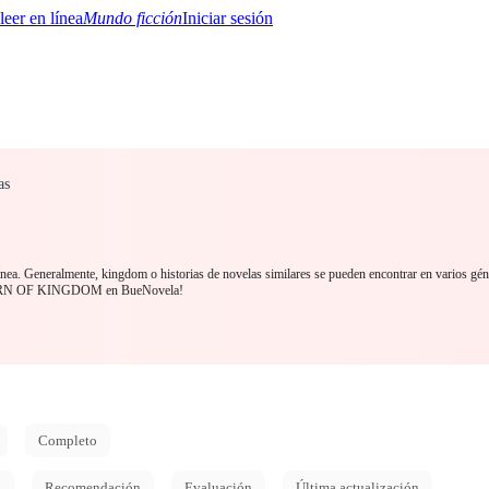
Mundo ficción
Iniciar sesión
as
BTQ+
YA/TEEN
Paranormal
Misterio/Thriller
Oriental
Juegos
Historia
MM
ínea. Generalmente, kingdom o historias de novelas similares se pueden encontrar en varios gén
TURN OF KINGDOM en BueNovela!
Completo
d
Recomendación
Evaluación
Última actualización