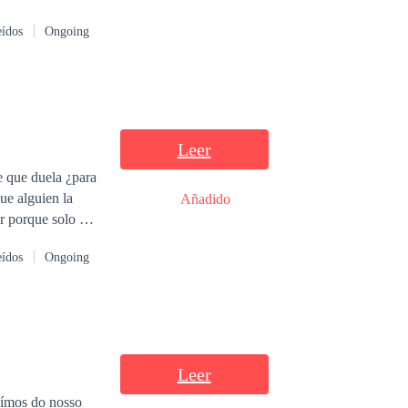
eídos
Ongoing
Leer
 duela ¿para
Añadido
eídos
Ongoing
Leer