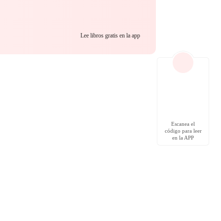
Lee libros gratis en la app
Escanea el
código para leer
en la APP