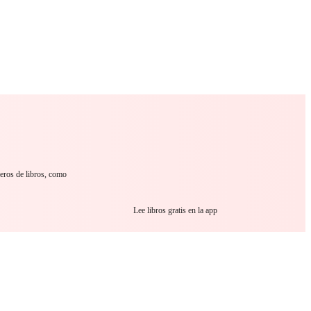
 Romance
Sci-Fi
Guerra
Otros
eros de libros, como
Lee libros gratis en la app