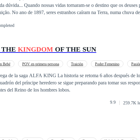
 da dúvida... Quando nossas vidas tornaram-se o destino que os deuses 
 chuva de diamantes. Os
 Deus da Luz, Palk. Os anos foram passando e viveram em CheonSung, li
mpleted
dos por energias malignas, eles acabam optando por planos obscuros
uerra destinada entre as raças e tomados pela responsabilidade de ser u
iram, ascendendo uma Guerra entre si. Agora, no ano de 2018, precisam 
F THE
KINGDOM
OF THE SUN
les que deveriam ser seus aliados e reestruturar o exercito de Palk, par
fernais.
un Bebé
POV en primera persona
Traición
Poder Femenino
Pasió
G La historia se retoma 6 años después de los últimos sucesos
scuadrón del príncipe heredero se sigue preparando para tomar sus respon
tes del Reino de los hombres lobos.
9.9
259.7K l