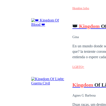
Hombre lobo
👑
Kingdom
Of
Gina
En un mundo donde solo
que? la teniente coronel Hellen Martinez no necesita ser dependiente de alguien, no necesita que alguien la
entienda o espere cada noche odia todos los sentimientos que la doctora Calderón l
se va de la CD94 y la 
LGBTQ+
Kingdom
Of Li
Agnes G Barbosa
Duas raças, um destino. Uma raça, dois ideais. Essa