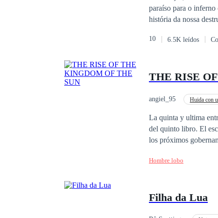
paraíso para o inferno
história da nossa destruição. No ano de 1897, seres estranhos caíram na Terra, numa
celestiais, filhos do
10
6.5K leídos
Co
Nova Ordem. Mas, toma
divergentes quanto a G
os celestiais de divid
THE RISE O
tensão constante daque
possam enfrentar os in
angiel_95
Huida con 
La quinta y ultima entrega de la saga ALFA KIN
del quinto libro. El e
los próximos gobernan
Hombre lobo
Filha da Lua