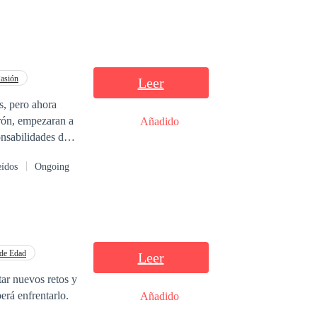
asión
Leer
drón, empezaran a
Añadido
onsabilidades de
eídos
Ongoing
 de Edad
Leer
erá enfrentarlo.
Añadido