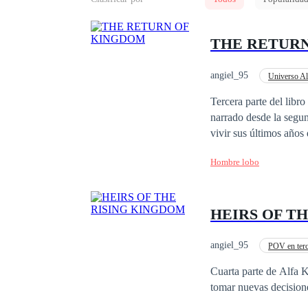
THE RETUR
angiel_95
Universo Al
Secretario/a
Amor
Tercera parte del libro de Alfa King. Continua la historia del re
narrado desde la segun
vivir sus últimos años
ser los futuros goberna
Hombre lobo
HEIRS OF T
angiel_95
POV en terc
Cuarta parte de Alfa King. Liam, Bael, Gabriela, Estefan y toda la familia Real deberán afr
tomar nuevas decisione