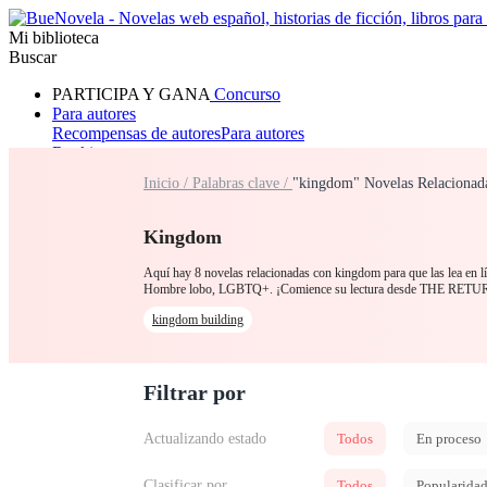
Mi biblioteca
Buscar
PARTICIPA Y GANA
Concurso
Para autores
Recompensas de autores
Para autores
Ranking
Navegar
Inicio /
Palabras clave /
"kingdom" Novelas Relacionad
Novelas
Cuentos Cortos
Todos
Romance
Hombre lobo
Mafia
Sistema
Fantasía
Urbano
LG
Kingdom
Aquí hay 8 novelas relacionadas con kingdom para que las lea en l
Hombre lobo, LGBTQ+. ¡Comience su lectura desde THE RE
kingdom building
Filtrar por
Actualizando estado
Todos
En proceso
Clasificar por
Todos
Popularida