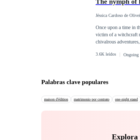
The nymph of 
descobriu o quanto es
por se tornar um mar 
desejavam destruí-la 
Jéssica Cardoso de Olive
apagadas fossem tão pe
Once upon a time in th
intriga?A menina não 
victim of a witchcraft
passado poderia ser ca
chivalrous adventures
precisava descobrir o
supernatural universe,
me dá mais medo do que
3.6K leídos
Ongoing
paintings like The Is
Embark on this journey
Palabras clave populares
maison d'édition
matrimonio por contrato
one-night stand
Explora 