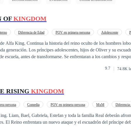
N OF
KINGDOM
terno
Diferencia de Edad
POV en primera persona
Adolescente
P
 Prohibido
Brujo / Mago
Poder Femenino
ino oculto de los hombres lobos, pero ahora
da generación. Los príncipes adolescentes, hijos de Oliver y su escua
 de escuela, antes de transformarse. Se enfrentaran a los cambios y resp
ntes,
9.7
74.8K l
HE RISING
KINGDOM
era persona
Comedia
POV en primera persona
MxM
Diferencia
ontar nuevos retos y
s. El Reino enfrentara un nuevo ataque y el escuadrón del príncipe deb