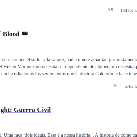
9.9
160.5K l
 Blood 👑
 se conoce el sudor y la sangre, nadie quiere amar tan profundamente que
e hace tener porque solo no
deja en paz
10
5.4K l
ght: Guerra Civil
 é a nossa história... A história de como caímos do nosso