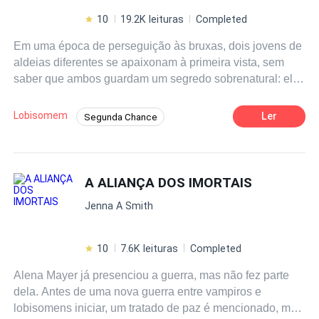
10
19.2K leituras
Completed
Em uma época de perseguição às bruxas, dois jovens de
aldeias diferentes se apaixonam à primeira vista, sem
saber que ambos guardam um segredo sobrenatural: ela
é uma bruxa e ele um lobisomem. Quando a verdade vem
à tona, eles se unem ainda mais, dispostos a enfrentar
Lobisomem
Ler
Segunda Chance
qualquer perigo para ficarem juntos. Para garantir a
Enredo Acelerado
Gênio Médico
segurança de seu amado e de seus novos parentes, ela
lança um feitiço de
imortalidade
sobre os irmãos dele,
Identidade Oculta
Herói Imortal
enquanto ela e Ethan se tornam eternamente ligados por
A ALIANÇA DOS IMORTAIS
Habilidade Especial
Ação
Aventura
um laço de sangue e amor. Mas o destino os separa
Bruxo/Bruxa
Jenna A Smith
quando ela é enfeitiçada por sua própria família e
adormece por séculos. Ethan não desiste de procurá-la e
segue a pista de uma lenda sobre a bruxa adormecida.
10
7.6K leituras
Completed
Quando finalmente a encontra e a desperta, ela se vê em
Alena Mayer já presenciou a guerra, mas não fez parte
um mundo totalmente diferente do que conheciam. Agora,
dela. Antes de uma nova guerra entre vampiros e
ela precisa se adaptar ao século XXI e lidar com as
lobisomens iniciar, um tratado de paz é mencionado, mas
bruxas que a quer morta. Será que o amor deles resistirá