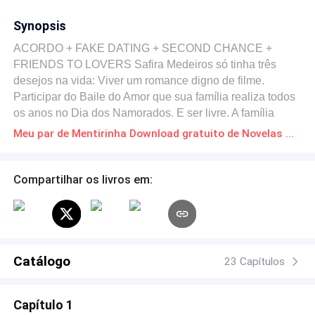
Synopsis
ACORDO + FAKE DATING + SECOND CHANCE +
FRIENDS TO LOVERS Safira Medeiros só tinha três
desejos na vida: Viver um romance digno de filme.
Participar do Baile do Amor que sua família realiza todos
os anos no Dia dos Namorados. E ser livre. A família
Medeiros vive de status há décadas, escondendo a
Meu par de Mentirinha Download gratuito de Novelas Online em PDF
própria filha para não ser vista por ninguém. Isso ocorre
desde os sete anos de idade. Safira vive isolada da
sociedade, mas quando finalmente completa seus 18
Compartilhar os livros em:
anos, ela cogita a possibilidade de enfrentar seus pais
para viver sua liberdade. Com a ajuda de Betina, sua
melhor amiga, ela convence seu novo vizinho, Daniel a
ser seu par de mentirinha no Baile (que ela não poderia
frequentar) e provar aos seus pais que tudo o que dizem
Catálogo
23 Capítulos
sobre ela não é verdade. Um acordo será feito. Máscaras
serão colocadas. Segredos serão revelados. Será que
Capítulo 1
Safira conseguirá viver tudo que sempre sonhou?