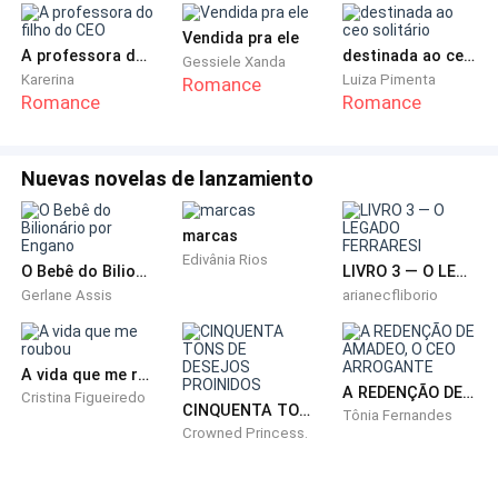
Vendida pra ele
— O que aconteceu, tia?
A professora do filho do CEO
destinada ao ceo solitário
Gessiele Xanda
Karerina
Luiza Pimenta
Romance
Romance
Romance
— Sua mãe não está bem. Ela passou mal agora pela
manhã, eu e seu tio a trouxemos para o hospital.
Nuevas novelas de lanzamiento
— Meu Deus, tia Miriam. Estou indo para aí
imediatamente.
marcas
Edivânia Rios
O Bebê do Bilionário por Engano
LIVRO 3 — O LEGADO FERRARESI
— Se você não fizer o que combinamos, não vai
Gerlane Assis
arianecfliborio
adiantar, meu filho. Sua mãe precisa recomeçar o
tratamento com urgência. Venda a casa e venha o
mais rápido possível. — Suspirei alto, meu coração
A vida que me roubou
parecia um tambor batendo contra meu peito.
A REDENÇÃO DE AMADEO, O CEO ARROGANTE
Cristina Figueiredo
CINQUENTA TONS DE DESEJOS PROINIDOS
Tônia Fernandes
Crowned Princess.
— Farei isso! — disse contrariado. — Cuida dela até
que eu chegue, tia. Por favor. Em breve estarei aí.