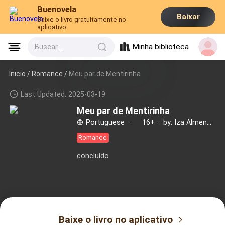
Buenovela
Baixar
Baixe o livro gratuitamente no
aplicativo
Minha biblioteca
Buscar...
Inicio /
Romance
/
Meu par de Mentirinha
Last Updated: 2025-03-19
Meu par de Mentirinha
Portuguese
·
16+
·
by: Iza Almendane
Romance
concluído
Baixe o livro no aplicativo