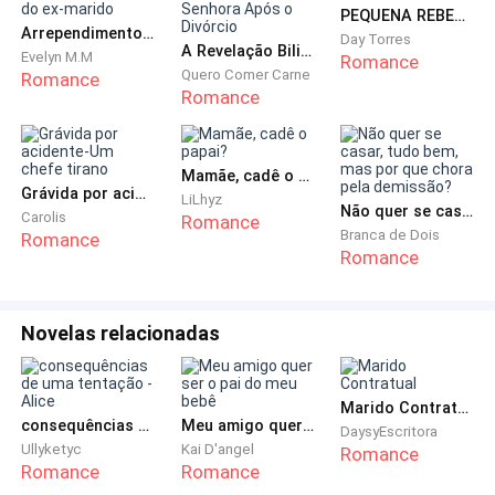
chamando, visto que era o único que a chamava
PEQUENA REBELDE DO CEO
Arrependimento do ex-marido
Day Torres
assim.
A Revelação Bilionária da Senhora Após o Divórcio
Evelyn M.M
Romance
Quero Comer Carne
Romance
Romance
Um homem de terno preto se aproximou do portão e
me perguntou quem eu era. Quando disse que
gostaria de ver minha amiga Safira, ele disse que não
Mamãe, cadê o papai?
seria possível e me mandou embora. A forma como
Grávida por acidente-Um chefe tirano
LiLhyz
ele me expulsou de lá foi estranha e me deixou
Não quer se casar, tudo bem, mas por que chora pela demissão?
Carolis
Romance
Branca de Dois
Romance
bastante incomodado. Voltei para casa, ajeitei
Romance
algumas coisas e liguei para minha mãe no horário
que tínhamos determinado.
Novelas relacionadas
— Alô!
— Oi, tia Miriam. Deixa-me falar com minha mãe?
Marido Contratual
consequências de uma tentação - Alice
Meu amigo quer ser o pai do meu bebê
DaysyEscritora
Ullyketyc
Kai D'angel
Romance
— Daniel! — Sua voz estava trêmula ao falar meu
Romance
Romance
nome, eu já sabia que tinha acontecido alguma coisa.