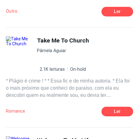
sonhos mais obscuros e secretos, porém, toda ação há
uma reação, e a deles foi além do que poderiam
Outro
Ler
imaginar.
Take Me To Church
Pâmela Aguiar
2.1K leituras
On-hold
* Plágio é crime ! * * Essa fic e de minha autoria. * Ela foi
o mais próximo que conheci do paraíso, com ela eu
descobri quem eu realmente sou, eu devia ter
aproveitado é a admirado mais enquanto ela estava aqui.
Eu devia ter dito que ela era a luz do sol durante os
Romance
Ler
domingos sombrios, a única deusa para a qual eu
realizaria um sacrifício. Eles nós chamaram de " doentes
", mais eu adoraria continuar sendo doente se ela
estivesse ao meu lado. * O que realmente significa