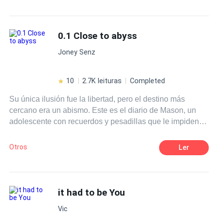
Contemporánea
Campus
hacia situaciones en las que jamás pensó encontrarse.
POV en primera persona
Ritmo Rápido
0.1 Close to abyss
Rebelde
De Odio al Amor
Joney Senz
10
2.7K leituras
Completed
Su única ilusión fue la libertad, pero el destino más
cercano era un abismo. Este es el diario de Mason, un
adolescente con recuerdos y pesadillas que le impiden
vivir en paz y que por esa razón intenta hacer el simple
ejercicio de escribir en un cuaderno todo aquello que
Otros
Ler
todavía hierve en su interior y que espera, con el tiempo,
extinguir para siempre.
it had to be You
Vic