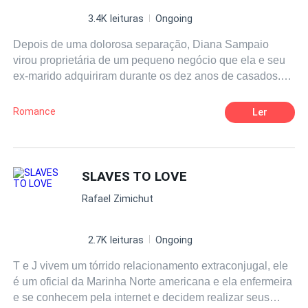
3.4K leituras
Ongoing
Depois de uma dolorosa separação, Diana Sampaio
virou proprietária de um pequeno negócio que ela e seu
ex-marido adquiriram durante os dez anos de casados.
Dona de casa e estudante de administração, nunca
tomou conta de nada e agora tem um café para
Romance
Ler
administrar. Um lugar aconchegando e muito bem
frequentado, que trará muitas mudanças na sua pacata
vida sem graça. Desiludida com seu fracasso no
casamento, ela enfrentará muitos problemas com seu
SLAVES TO LOVE
novo negócio. Coffee Lovers trará muitas emoções para
Rafael Zimichut
Diana que está desacreditada no amor. Uma história
romântica, cheia de mistério, descobertas e muito café.
2.7K leituras
Ongoing
T e J vivem um tórrido relacionamento extraconjugal, ele
é um oficial da Marinha Norte americana e ela enfermeira
e se conhecem pela internet e decidem realizar seus