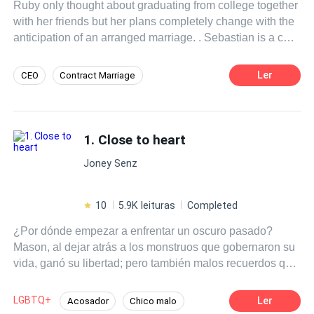
Ruby only thought about graduating from college together
descobrir os bastidores, os conflitos e as alianças dessa
with her friends but her plans completely change with the
trama eletrizante, onde ninguém é completamente
anticipation of an arranged marriage. . Sebastian is a cold
inocente, e todos têm algo a esconder. Bem-vindos à
and calculating man who only sees in his marriage the
nossa vida.
advantage of being one of the most feared men in Russia
Ler
CEO
Contract Marriage
but this changes completely with the arrival of his future
Misunderstanding
Comedy
wife. . What to be a failed marriage becomes an incredible
love story. . Two different people with the same destiny.
Independent
Dark Romance
THE WEDDING
1. Close to heart
Love after Marriage
Adventurous
Heir/Heirness
Joney Senz
10
5.9K leituras
Completed
¿Por dónde empezar a enfrentar un oscuro pasado?
Mason, al dejar atrás a los monstruos que gobernaron su
vida, ganó su libertad; pero también malos recuerdos que
debe soportar. Sin embargo, las cosas no siempre
dependen de uno mismo. Nuevos problemas aparecen
LGBTQ+
Ler
Acosador
Chico malo
para desequilibrar su existencia y lanzarlo de cabeza