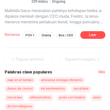
239 leídos
Ongoing
Mathilda harus merasakan pahitnya kehidupan ketika ia
dipaksa menikah dengan CEO muda, Fredric. Ia terus-
menerus menerima perlakuan buruk, hingga puncaknya
saat ia mengalami kecelakaan dan dianggap telah
meninggal dunia. Tidak ada yang tahu bahwa
Romansa
Leer
POV 1
Drama
Bos / CEO
sebenarnya Mathilda selamat dan diam-diam
Perceraian
merencanakan balas
dendam
terhadap mantan suaminya
yang dulu ia cintai, Fredric.
Pagina anterior
Siguiente página
Palabras clave populares
Más
viaje en el tiempo
amoureux à longue distance
deseo de control
sin sentimientos
secrétaire
son-in-law
niñera/nodriza
joven con madura
amor
doctor milagroso