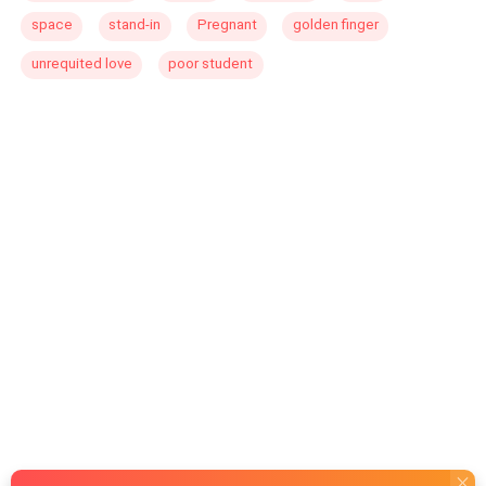
space
stand-in
Pregnant
golden finger
unrequited love
poor student