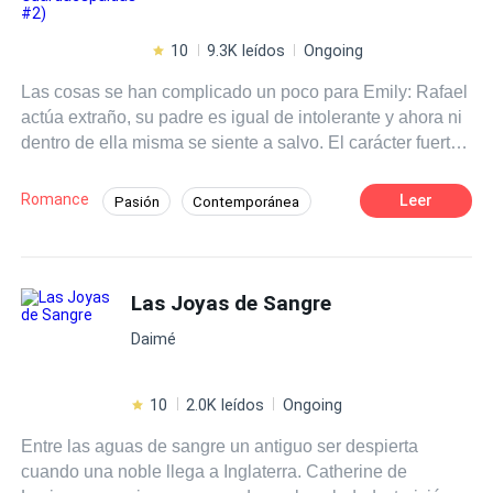
10
9.3K leídos
Ongoing
Las cosas se han complicado un poco para Emily: Rafael
actúa extraño, su padre es igual de intolerante y ahora ni
dentro de ella misma se siente a salvo. El carácter fuerte
de la chica rica parece ir desvaneciéndose, pero a la vez,
la rebeldía aumenta vertiginosamente, deparando un
Romance
Leer
Pasión
Contemporánea
futuro incierto que puede convertirse en catastrófico. Este
Desafío a las Expectativas
Chico malo
libro es una secuela. Leer previamente "El Joven
Guardaespaldas".
De Odio al Amor
Poder Femenino
Las Joyas de Sangre
Rebelde
Independiente
Malentendido
Daimé
10
2.0K leídos
Ongoing
Entre las aguas de sangre un antiguo ser despierta
cuando una noble llega a Inglaterra. Catherine de