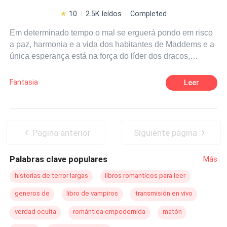
10
2.5K leídos
Completed
Em determinado tempo o mal se erguerá pondo em risco
a paz, harmonia e a vida dos habitantes de Maddems e a
única esperança está na força do líder dos dracos,
Karbeth, que enfrentará seus piores pesadelos.
Fantasia
Leer
Pagina anterior
Siguiente página
Palabras clave populares
Más
historias de terror largas
libros romanticos para leer
generos de
libro de vampiros
transmisión en vivo
verdad oculta
romántica empedernida
matón