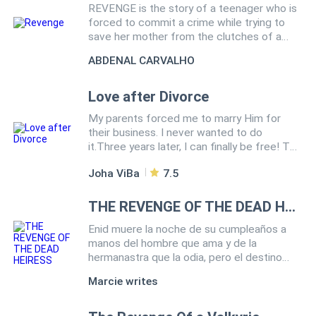
REVENGE is the story of a teenager who is
hombre arrogante y que sus negocios al
Cosa Nostra ¿O Matteo sellará el destino
forced to commit a crime while trying to
parecer son algo turbios, se conocerán en
de ella de la peor manera?
save her mother from the clutches of a
este bar, y es así como comienza su
terrible aggressor, and since then her life
historia de ¿amor?......
ABDENAL CARVALHO
trajectory has been made only of pain,
suffering and persecution, until she meets
a man who out of love decides to help her
Love after Divorce
find peace, freedom and complete
My parents forced me to marry Him for
happiness.
their business. I never wanted to do
it.Three years later, I can finally be free! The
time has come for me to seek my
Joha ViBa
7.5
happiness, do what I always wanted, and
not think about my parents or have them
hovering over me.Once I manage to sign
THE REVENGE OF THE DEAD HEIRESS
the divorce papers, I will leave this country
Enid muere la noche de su cumpleaños a
and never return...My name is Mason, and
manos del hombre que ama y de la
I'm currently 34 years old. Three years ago, I
hermanastra que la odia, pero el destino
got married because my parents forced me
reescribe su historia y le da una segunda
to. I have always loved the same woman,
Marcie writes
oportunidad. Renace en el cuerpo de Isla...
the one who isn't and never was my
la esposa del poderoso y rico magnate
wife.Today, I am finally free, and I can be
Connor.