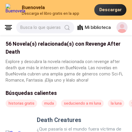
Buenovela
Descargar
Descarga el libro gratis en la app
Mi biblioteca
Busca lo que quieras
56 Novela(s) relacionada(s) con Revenge After
Death
Explore y descubra la novela relacionada con revenge after
death que más le interesen en BueNovela. Las novelas en
BueNovela cubren una amplia gama de géneros como Sci-Fi,
Romance, Fantasia. ¡Elija uno y léalo ahora!
Búsquedas calientes
historias gratis
muda
seduciendo a mi luna
la luna
Death Creatures
¿Que pasaría si el mundo fuera víctima de