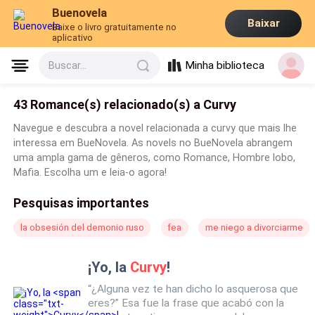
Buenovela
Baixar
Baixe o livro gratuitamente no
aplicativo
Minha biblioteca
Buscar...
43 Romance(s) relacionado(s) a Curvy
Navegue e descubra a novel relacionada a curvy que mais lhe
interessa em BueNovela. As novels no BueNovela abrangem
uma ampla gama de gêneros, como Romance, Hombre lobo,
Mafia. Escolha um e leia-o agora!
Pesquisas importantes
la obsesión del demonio ruso
fea
me niego a divorciarme
¡Yo, la
Curvy
!
“¿Alguna vez te han dicho lo asquerosa que
eres?” Esa fue la frase que acabó con la