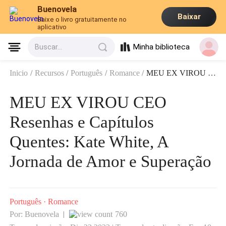
Buenovela
Baixar
Baixe o livro gratuitamente no
aplicativo
Minha biblioteca
Buscar...
Inicio
/
Recursos
/
Português
/
Romance
/
MEU EX VIROU CEO Resenhas e Capítulos Quentes: Kate White, A Jornada de Amor e Superação
MEU EX VIROU CEO
Resenhas e Capítulos
Quentes: Kate White, A
Jornada de Amor e Superação
Português
·
Romance
Por: Buenovela
760
|