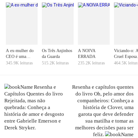
A ex-mulher do
Os Três Anjinhos
A NOIVA
Viciando-o: 
CEO é uma
da Guarda
ERRADA
Cruel Esposa
médica de
Entre Laços
345.9K leituras
515.2K leituras
235.2K leituras
464.5K leitur
renome
Desfeitos
Resenha e
Resenha e capítulos quentes
Capítulos Quentes do livro
do livro Oh, pelo amor dos
Rejeitada, mas não
companheiros: Conheça a
quebrada: Conheça a
história de Clover, uma
história de amor e desgosto
garota que deve defender
entre Gabrielle Emerson e
sua matilha e tomar as
Derek Stryker.
melhores decisões para ser
feliz.