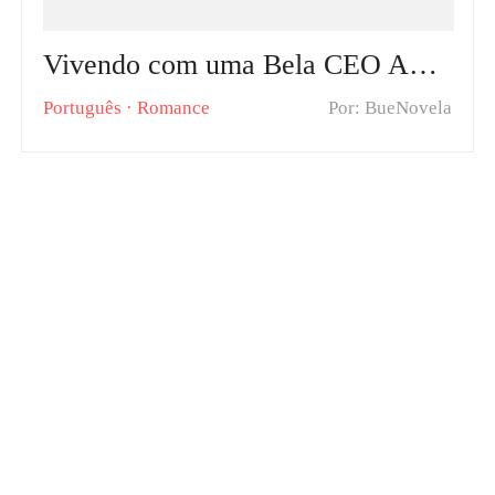
Vivendo com uma Bela CEO Após o Divórcio Capítulos Quentes: Durval Bezerra encontra a felicidade completa após se divorciar de Lorena Silva
Português
·
Romance
Por: BueNovela