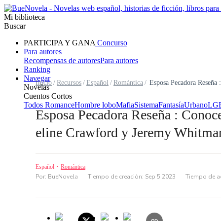
Mi biblioteca
Buscar
PARTICIPA Y GANA
Concurso
Para autores
Recompensas de autores
Para autores
Ranking
Navegar
Inicio
/
Recursos
/
Español
/
Romántica
/
Esposa Pecadora Reseña : 
Novelas
Cuentos Cortos
Todos
Romance
Hombre lobo
Mafia
Sistema
Fantasía
Urbano
LG
Esposa Pecadora Reseña : Conoce
eline Crawford y Jeremy Whitma
·
Español
Romántica
Por: BueNovela
Tiempo de creación: Sep 5 2023
Tiempo de ac