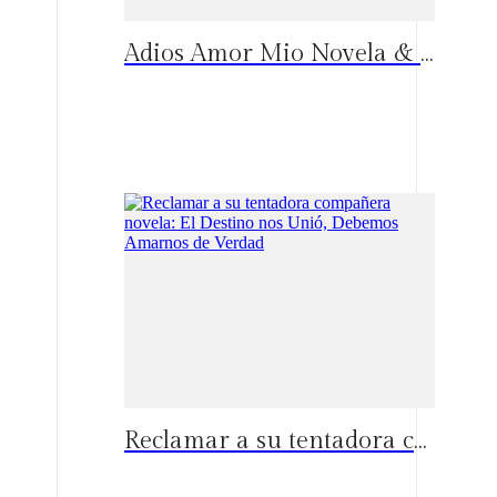
Adios Amor Mio Novela & Episodios calientes: El Amor Muchas Veces Castiga y no es Correspondido
Españo
Reclamar a su tentadora compañera novela: El Destino nos Unió, Debemos Amarnos de Verdad