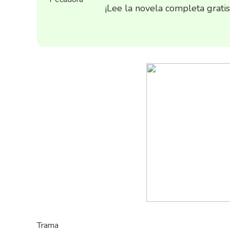
¡Lee la novela completa grati
Trama