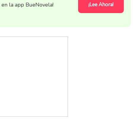
s en la app BueNovela!
¡Lee Ahora!