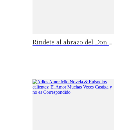
Ríndete al abrazo del Don capítulos calientes: ?Podrá Amelie ablandar el corazón de un asesino?
Españo