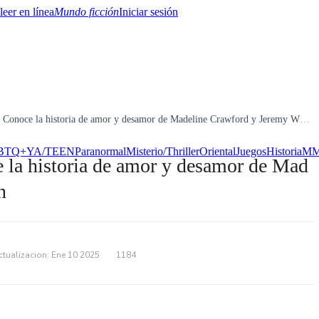
Mundo ficción
Iniciar sesión
Conoce la historia de amor y desamor de Madeline Crawford y Jeremy Whitman
BTQ+
YA/TEEN
Paranormal
Misterio/Thriller
Oriental
Juegos
Historia
MM
 la historia de amor y desamor de Mad
n
tualizacion: Ene 10 2025
1184