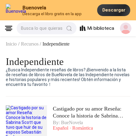
Buenovela
Descargar
Descarga el libro gratis en la app
Mi biblioteca
Busca lo que quieras
Inicio
/
Recursos
/
Independiente
Independiente
¿Busca Independiente reseñas de libros? ¡Bienvenido a la lista
de reseñas de libros de BueNovela de las Independiente novelas
e historias populares y más recientes! Obtén información y
encuentra tu favorito！
Castigado por su amor Reseña:
Conoce la historia de Sabrina
Scott que tuvo que huir de su
By: BueNovela
Español
·
Romántica
esposo Sebastián Ford