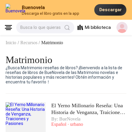
Buenovela
Descargar
Descarga el libro gratis en la app
Mi biblioteca
Busca lo que quieras
Inicio
/
Recursos
/
Matrimonio
Matrimonio
¿Busca Matrimonio reseñas de libros? ¡Bienvenido a la lista de
reseñas de libros de BueNovela de las Matrimonio novelas e
historias populares y más recientes! Obtén información y
encuentra tu favorito！
El Yerno Millonario Reseña: Una
Historia de Venganza, Traiciones y
Pasiones
By: BueNovela
Español
·
urbano