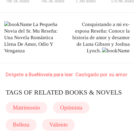
Cirujana
mi amor
Paralítico
700.1K leídos
766.3K leídos
1.3M leídos
570.9K leído
La Pequeña
Conquistando a mi ex-
Novia del Sr. Mu Reseña:
esposa Reseña: Conoce la
Una Novela Romántica
historia de amor y desamor
Llena De Amor, Odio Y
de Luna Gibson y Joshua
Venganza
Lynch.
Dirígete a BueNovela para leer: Castigado por su amor
TAGS OF RELATED BOOKS & NOVELS
Matrimonio
Optimista
Belleza
Valiente