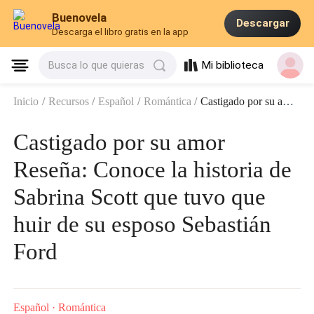
Buenovela
Descargar
Descarga el libro gratis en la app
Mi biblioteca
Busca lo que quieras
Inicio
/
Recursos
/
Español
/
Romántica
/
Castigado por su amor Reseña: Conoce la historia de Sabrina Scott que tuvo que huir de su esposo Sebastián Ford
Castigado por su amor
Reseña: Conoce la historia de
Sabrina Scott que tuvo que
huir de su esposo Sebastián
Ford
Español
·
Romántica