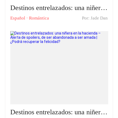
Destinos entrelazados: una niñera en la hacienda · Alerta de spoilers, El giro llega demasiado rápido | ¿Ese hombre es realmente su salvación?
Español
·
Romántica
Por: Jade Dan
Destinos entrelazados: una niñera en la hacienda – Alerta de spoilers, de ser abandonada a ser amada | ¿Podrá recuperar la felicidad?