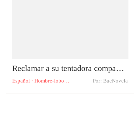
Reclamar a su tentadora compañera novela: El Destino nos Unió, Debemos Amarnos de Verdad
Español
·
Hombre-lobo
Romántica
Por: BueNovela