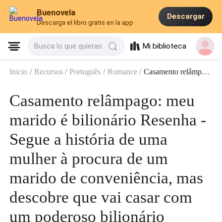
Buenovela
Descargar
Descarga el libro gratis en la app
Mi biblioteca
Busca lo que quieras
Inicio
/
Recursos
/
Português
/
Romance
/
Casamento relâmpago: meu marido é bilionário Resenha - Segue a história de uma mulher à procura de um marido de conveniência, mas descobre que vai casar com um poderoso bilionário
Casamento relâmpago: meu
marido é bilionário Resenha -
Segue a história de uma
mulher à procura de um
marido de conveniência, mas
descobre que vai casar com
um poderoso bilionário