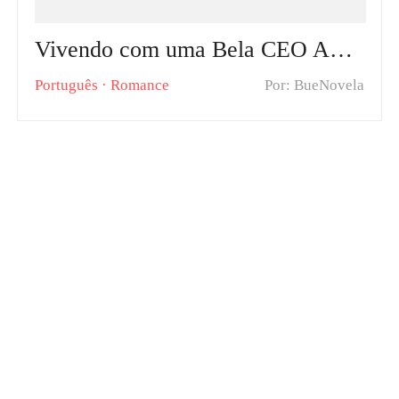
Vivendo com uma Bela CEO Após o Divórcio Capítulos Quentes: Durval Bezerra encontra a felicidade completa após se divorciar de Lorena Silva
Português
·
Romance
Por: BueNovela