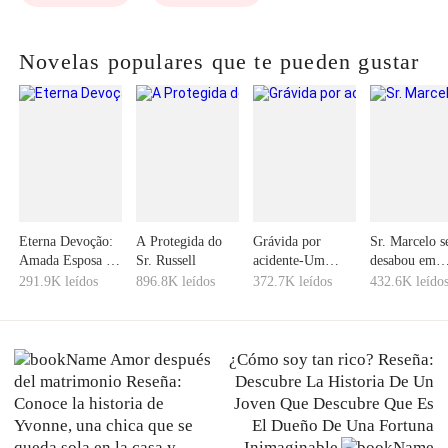
Novelas populares que te pueden gustar
Eterna Devoção:
A Protegida do
Grávida por
Sr. Marcelo s
Amada Esposa do
Sr. Russell
acidente-Um
desabou em
Sr. Souza
chefe tirano
lágrimas ao
291.9K leídos
896.8K leídos
372.7K leídos
432.6K leído
encontrar o
exame de
gravidez
Amor después
¿Cómo soy tan rico? Reseña:
del matrimonio Reseña:
Descubre La Historia De Un
Conoce la historia de
Joven Que Descubre Que Es
Yvonne, una chica que se
El Dueño De Una Fortuna
queda sola en la casa y
Inimaginable