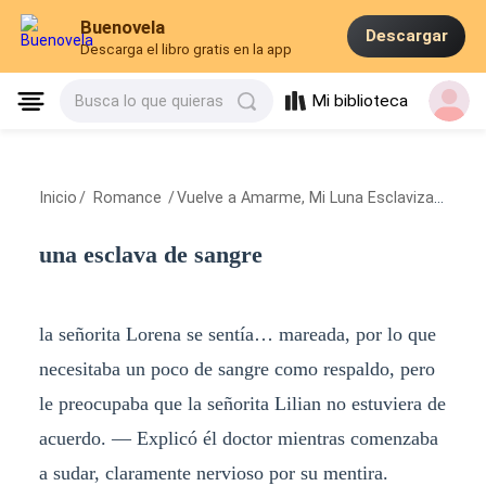
Buenovela
Descargar
Descarga el libro gratis en la app
Mi biblioteca
Busca lo que quieras
Inicio
/
Romance
/
Vuelve a Amarme, Mi Luna Esclavizada
/
un
una esclava de sangre
la señorita Lorena se sentía… mareada, por lo que
necesitaba un poco de sangre como respaldo, pero
le preocupaba que la señorita Lilian no estuviera de
acuerdo. — Explicó él doctor mientras comenzaba
a sudar, claramente nervioso por su mentira.