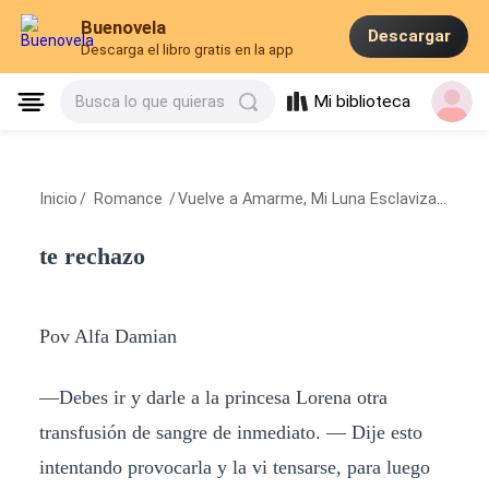
Buenovela
Descargar
Descarga el libro gratis en la app
Mi biblioteca
Busca lo que quieras
Inicio
/
Romance
/
Vuelve a Amarme, Mi Luna Esclavizada
/
te
te rechazo
Pov Alfa Damian
—Debes ir y darle a la princesa Lorena otra
transfusión de sangre de inmediato. — Dije esto
intentando provocarla y la vi tensarse, para luego