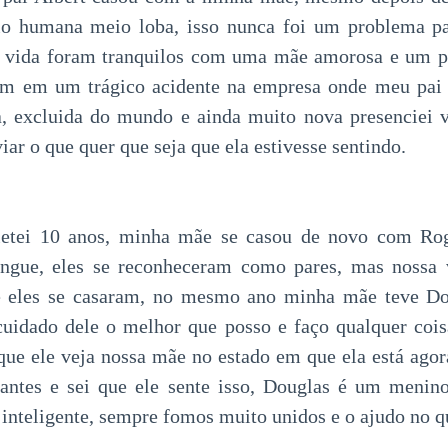
o humana meio loba, isso nunca foi um problema pa
e vida foram tranquilos com uma mãe amorosa e um pai
mim em um trágico acidente na empresa onde meu pai 
, excluida do mundo e ainda muito nova presenciei vá
iar o que quer que seja que ela estivesse sentindo.
etei 10 anos, minha mãe se casou de novo com Rog
angue, eles se reconheceram como pares, mas nossa
e eles se casaram, no mesmo ano minha mãe teve D
cuidado dele o melhor que posso e faço qualquer coisa
ue ele veja nossa mãe no estado em que ela está agora
tantes e sei que ele sente isso, Douglas é um menino
 inteligente, sempre fomos muito unidos e o ajudo no q