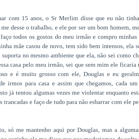
har com 15 anos, o Sr Merlim disse que eu não tinha
e me desse o trabalho, e ele por ser um bom homem, 
 faço todos os gostos do meu irmão e compro minhas 
inha mãe casou de novo, tem sido bem intensos, ela s
 suporta no mesmo ambiente que ela, não sei como che
sa casa pelo meu irmão, sei que sem mim ele ficaria m
oso e é muito grosso com ele, Douglas e eu geral
 de irmos para casa e assim que chegamos, cada um
sto já tentou algumas vezes me violentar enquanto est
 trancadas e faço de tudo para não esbarrar com ele pe
to, só me mantenho aqui por Douglas, mas a algum