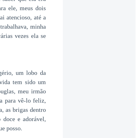
ra ele, meus dois
 atencioso, até a
trabalhava, minha
rias vezes ela se
ério, um lobo da
 vida tem sido um
ouglas, meu irmão
 para vê-lo feliz,
, as brigas dentro
 doce e adorável,
ue posso.