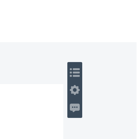
 Romance
Sci-Fi
Guerra
Otros