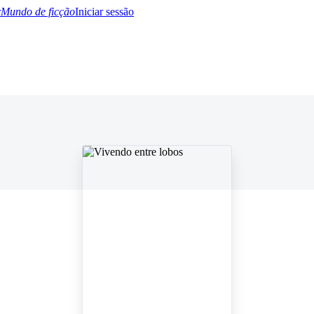
Mundo de ficção
Iniciar sessão
BTQ+
YA/TEEN
Paranormal
Misterio/Thriller
Oriental
Juegos
Historia
MM