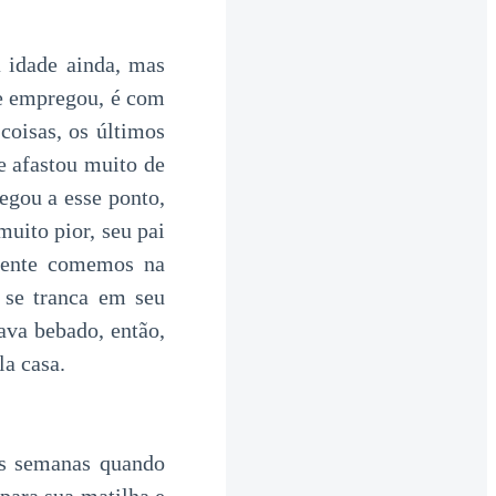
 idade ainda, mas
me empregou, é com
coisas, os últimos
e afastou muito de
gou a esse ponto,
uito pior, seu pai
mente comemos na
 se tranca em seu
ava bebado, então,
la casa.
as semanas quando