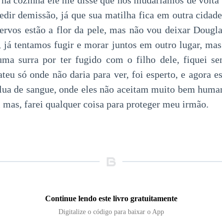
 na cozinha ele me disse que nos mudariamos de volta 
pedir demissão, já que sua matilha fica em outra cidade
ervos estão a flor da pele, mas não vou deixar Dougla
 já tentamos fugir e morar juntos em outro lugar, ma
 uma surra por ter fugido com o filho dele, fiquei s
teu só onde não daria para ver, foi esperto, e agora e
lua de sangue, onde eles não aceitam muito bem huma
il mas, farei qualquer coisa para proteger meu irmão.
Continue lendo este livro gratuitamente
Digitalize o código para baixar o App