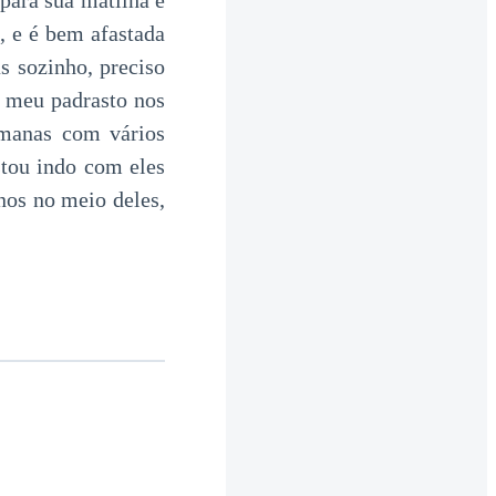
para sua matilha e
, e é bem afastada
s sozinho, preciso
s meu padrasto nos
emanas com vários
stou indo com eles
nos no meio deles,