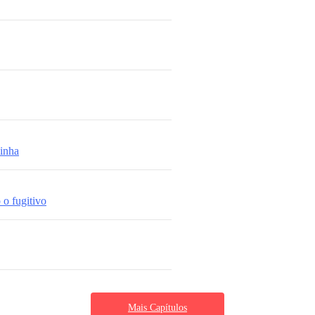
zinha
 o fugitivo
Mais Capítulos