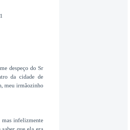
01
 me despeço do Sr
tro da cidade de
h, meu irmãozinho
, mas infelizmente
saber que ela era