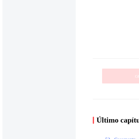
ca
Último capít