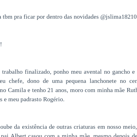
 tbm pra ficar por dentro das novidades @jslima1821
!
 trabalho finalizado, ponho meu avental no gancho e
eu chefe, dono de uma pequena lanchonete no cen
o Camila e tenho 21 anos, moro com minha mãe Rut
s e meu padrasto Rogério.
oube da existência de outras criaturas em nosso meio
pai Albert casou com a minha mãe, mesmo depois de 