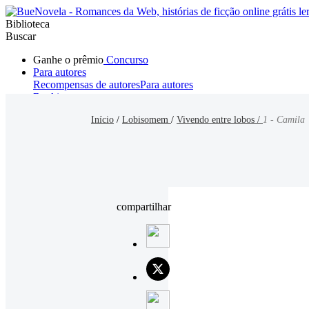
Biblioteca
Buscar
Ganhe o prêmio
Concurso
Para autores
Recompensas de autores
Para autores
Ranking
Navegar
Início
/
Lobisomem
/
Vivendo entre lobos /
1 - Camila
Novelas
Contos Curtos
Todos
Romance
Hombre lobo
Mafia
Sistema
Fantasía
Urbano
LG
compartilhar