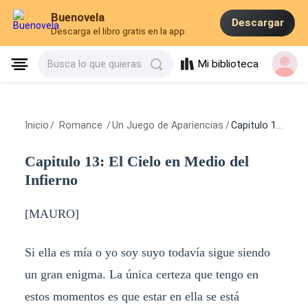
Buenovela
Descargar
Descarga el libro gratis en la app
Mi biblioteca
Busca lo que quieras
Inicio
/
Romance
/
Un Juego de Apariencias
/
Capitulo 13: El Cielo en Medio del Infierno
Capitulo 13: El Cielo en Medio del
Infierno
[MAURO]
Si ella es mía o yo soy suyo todavía sigue siendo
un gran enigma. La única certeza que tengo en
estos momentos es que estar en ella se está