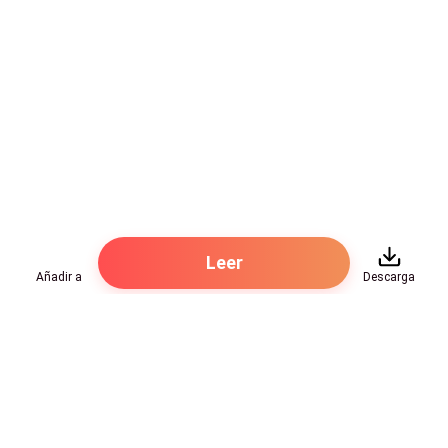
_¿ Que paso ?_ ¿ porque regresas tan pronto cariño ?_
Ya no puedo ir más a escuela , ya no se aceptan judíos
. _ Contesta ella muy deprimida _ Mientras entra a la
casa .
Su madre la mira con preocupación. y sabe que esto
es un asunto muy serio . Pero eso era solo la punta de
un gran iceberg que se avecina .
Leer
Añadir a
Descarga
Cuatro años Despues
Se escuchan gritos por toda la ciudad , están sacando
a los judíos de sus casas , es algo aterrador . Ava y su
Hot Genres
familia están muy asustados escondidos debajo de
las mesas de su antigua panadería .
Romance
Recursos