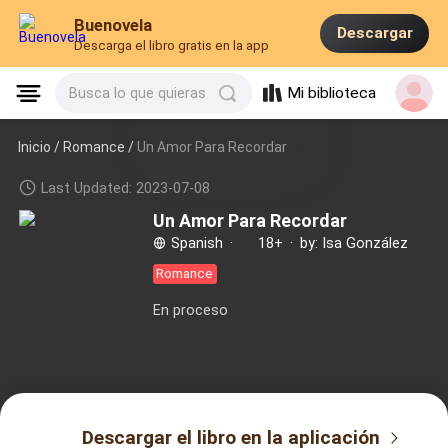
Buenovela
Descargar
Descarga el libro gratis en la app
Mi biblioteca
Busca lo que quieras
Inicio /
Romance
/
Un Amor Para Recordar
Last Updated: 2023-07-08
Un Amor Para Recordar
Spanish
·
18+
·
by: Isa González
Romance
En proceso
Descargar el libro en la aplicación