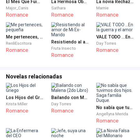
El Mes Que Fuimos Verdad
La Hermosa Obsesión del CEO
La novia Rechazada
Pero Ava y Elisa se miran una a la otra un poco
Major_Canis
Sathara
Marnie
Romance
Romance
Romance
preocupadas
Al día siguiente muy temprano , abren la panadería y
Me perteneces, pequeña
VALE TODO ...En la guerra y el amor
empiezan a llegar los clientes . El pan que ellos hacen
Resistiendo al amor de Mi Ex-Marido
RenliEscritora
Day Torres
es uno de los más ricos de la ciudad , por eso llega
Fruta Insecto
Romance
Romance
Romance
mucha gente a comprar , la mayoría de ellos judíos .
Los días pasan y cada vez hay más soldados en las
Novelas relacionadas
calles , y con ellos más avisos de no aceptan judíos .
Ava llega a su clase como lo hacía todas mañanas ,
pero hoy es diferente .
Los Hijos del Griego
Bailando con Malena (2do Libro)
Krista Miller
Day Torres
No sabía que tuvimos dos hijos. Saga familia Duque.
Romance
Romance
Al llegar ve un grupo de sus compañeras fuera sin
Angellyna Merida
poder entrar . Ella extrañada deja su bicicleta donde la
Romance
pone siempre, y se acerca .