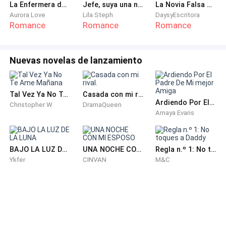
_¿ Que pasa ? _ pregunta extrañada
La Enfermera del CEO
Jefe, suya una noche
La Novia Falsa Del Millonario
Aurora Love
Lila Steph
DaysyEscritora
Romance
Romance
Romance
No dejan entrar a los que somos judíos . _ Dice una de
sus compañeras de clase
Nuevas novelas de lanzamiento
_¿Que ? _¿ porque ? _ pregunta Ava sin entender que
pasa
Tal Vez Ya No Te Ame Mañana
Casada con mi rival.
Ardiendo Por El Padre De Mi mejor Amiga
Christopher W
DramaQueen
Sale uno de los maestros a la puerta , y pega en ella un
Amaya Evans
letrero que dice _" No se aceptan judíos " _Y cierra la
puerta sin dar más explicaciones . Ava mira con
preocupación a sus compañeros los cuales uno a uno
BAJO LA LUZ DE LA LUNA
UNA NOCHE CON MI ESPOSO
Regla n.º 1: No toques a Daddy
se van muy decepcionados.
Ykfer
CINVAN
M&C
Ava es la última en irse . se sienta en el suelo frente a
la escuela y no puede evitar sentirse preocupada y
triste por una situación que cada empeora más . Al
llegar a casa , su madre le pregunta