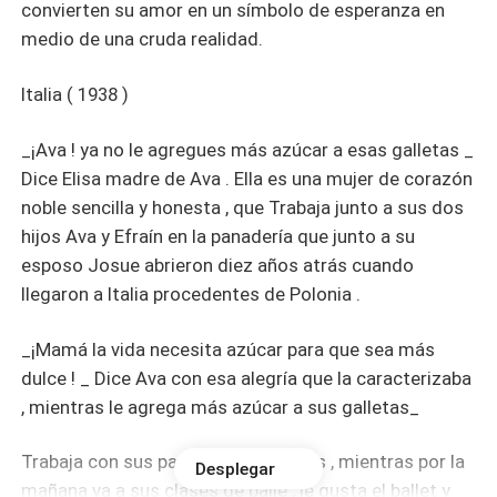
convierten su amor en un símbolo de esperanza en
medio de una cruda realidad.
Italia ( 1938 )
_¡Ava ! ya no le agregues más azúcar a esas galletas _
Dice Elisa madre de Ava . Ella es una mujer de corazón
noble sencilla y honesta , que Trabaja junto a sus dos
hijos Ava y Efraín en la panadería que junto a su
esposo Josue abrieron diez años atrás cuando
llegaron a Italia procedentes de Polonia .
_¡Mamá la vida necesita azúcar para que sea más
dulce ! _ Dice Ava con esa alegría que la caracterizaba
, mientras le agrega más azúcar a sus galletas_
Trabaja con sus padres por la tardes , mientras por la
Desplegar
mañana va a sus clases de baile , le gusta el ballet y