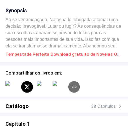
Synopsis
Ao se ver ameaçada, Natasha foi obrigada a tomar uma
decisão irrevogável. Lutar ou fugir? As consequências de
sua escolha acabaram se provando letais para as
pessoas mais importantes de sua vida. Isso fez com que
ela se transformasse dramaticamente. Abandonou seu
hábito de escrever; afastou-se de sua família; renunciou
Tempestade Perfeita Download gratuito de Novelas Online em PDF
seus propósitos. Suas únicas companhias eram a culpa e
as dúvidas: e se tivesse agido diferente? E se tivesse
feito a escolha certa? Cinco anos se passam com o peso
Compartilhar os livros em:
de décadas. Quando elementos do passado voltam à
tona, as emoções sufocadas pelo tempo irrompem. Uma
reviravolta implausível coloca Natasha numa inesperada
situação: ela desperta num universo que não lhe
pertence. Não demora muito para que perceba estar
Catálogo
38 Capítulos
vivendo a vida de outra pessoa — da Natasha que ela
mesma seria caso, cinco anos atrás, tivesse tomado a
Capítulo 1
decisão certa em vez de a errada. Tudo está