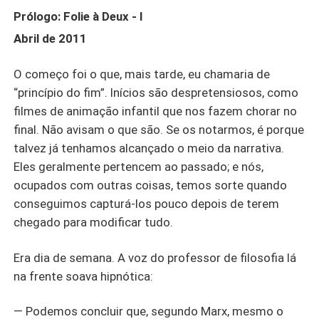
perturbadoramente diferente. Em busca de uma
Prólogo: Folie à Deux - I
explicação, Natasha descobre que a versão alternativa
Abril de 2011
de si própria guarda segredos obscuros. Por conta deles,
ela se torna alvo fácil para os perigos presentes nessa
O começo foi o que, mais tarde, eu chamaria de
realidade paralela. Agora ela precisa desvendar os
mistérios que tiveram início na fatídica noite em que
“princípio do fim”. Inícios são despretensiosos, como
tomou sua decisão mais difícil... antes que seja tarde.
filmes de animação infantil que nos fazem chorar no
final. Não avisam o que são. Se os notarmos, é porque
talvez já tenhamos alcançado o meio da narrativa.
Eles geralmente pertencem ao passado; e nós,
ocupados com outras coisas, temos sorte quando
conseguimos capturá-los pouco depois de terem
chegado para modificar tudo.
Era dia de semana. A voz do professor de filosofia lá
na frente soava hipnótica:
— Podemos concluir que, segundo Marx, mesmo o