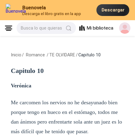
Buenovela
Descargar
Descarga el libro gratis en la app
Mi biblioteca
Busca lo que quieras
Inicio
/
Romance
/
TE OLVIDARE
/
Capitulo 10
Capitulo 10
Verónica
Me carcomen los nervios no he desayunado bien
porque tengo en hueco en el estómago, todos me
dan ánimos pero enfrentarte sola ante un juez es lo
más difícil que he tenido que pasar.