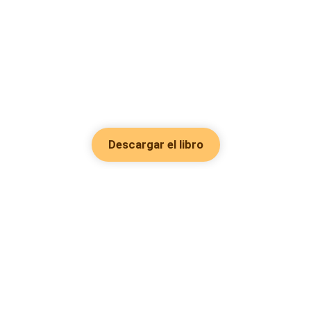
Descargar el libro
Hot Genres
Romance
Recursos
Hombre lobo
Palabras clave