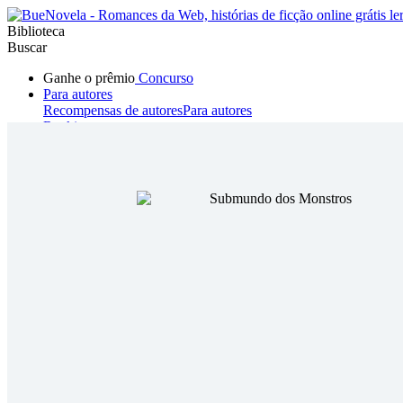
Biblioteca
Buscar
Ganhe o prêmio
Concurso
Para autores
Recompensas de autores
Para autores
Ranking
Navegar
Novelas
Contos Curtos
Todos
Romance
Hombre lobo
Mafia
Sistema
Fantasía
Urbano
LG