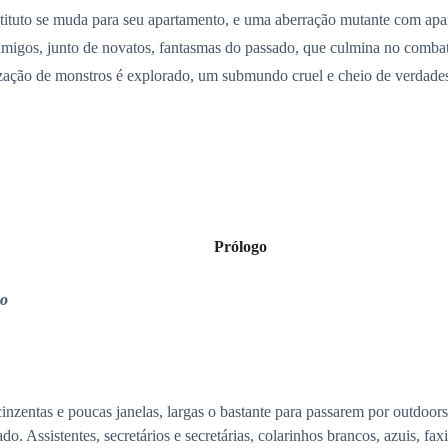
stituto se muda para seu apartamento, e uma aberração mutante com apar
amigos, junto de novatos, fantasmas do passado, que culmina no comba
ização de monstros é explorado, um submundo cruel e cheio de verdade
Prólogo
o
s e poucas janelas, largas o bastante para passarem por outdoors de 
. Assistentes, secretários e secretárias, colarinhos brancos, azuis, fax