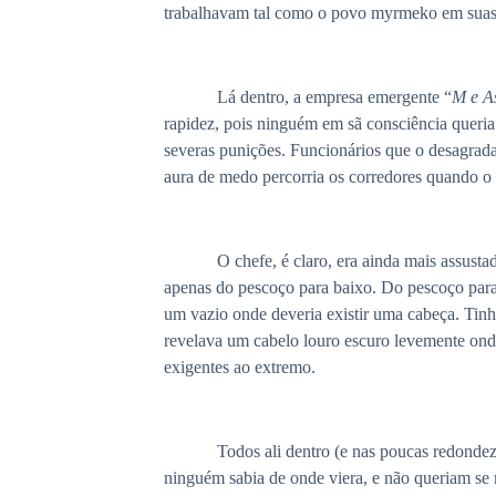
trabalhavam tal como o povo myrmeko em suas c
Lá dentro, a empresa emergente “
M e A
rapidez, pois ninguém em sã consciência queria 
severas punições. Funcionários que o desagrad
aura de medo percorria os corredores quando o 
O chefe, é claro, era ainda mais assustador e
apenas do pescoço para baixo. Do pescoço para
um vazio onde deveria existir uma cabeça. Tinha
revelava um cabelo louro escuro levemente ondu
exigentes ao extremo.
Todos ali dentro (e nas poucas redondezas d
ninguém sabia de onde viera, e não queriam se 