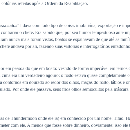
olônias refeitas após a Ordem da Reabilitação.
ssociados
” lidava com todo tipo de coisa: imobiliária, exportação e impo
contrariar o chefe. Era sabido que, por seu humor tempestuoso ante imp
aram nunca mais foram vistos, boatos se espalhavam de que até as famí
chefe andava por ali, fazendo suas vistorias e interrogatórios enfadon
m pessoa do que em boato: vestido de forma impecável em ternos de t
 cima era um verdadeiro agouro: o rosto estava quase completamente co
 contornos em dourado ao redor dos olhos, maçãs do rosto, lábios e orel
lado. Por onde ele passava, seus frios olhos semiocultos pela máscara
e Thundermoon onde ele ia) era conhecido por um nome: Tifão. Havi
meter com ele. A menos que fosse sobre dinheiro, obviamente: isso ele