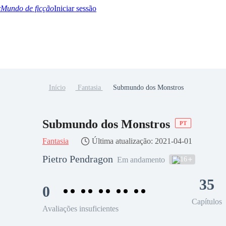
Mundo de ficção
Iniciar sessão
Início
Fantasia
Submundo dos Monstros
BTQ+
YA/TEEN
Paranormal
Misterio/Thriller
Oriental
Juegos
Historia
MM
Submundo dos Monstros
PT
Fantasia
Última atualização: 2021-04-01
Pietro Pendragon
16
Em andamento
35
0
Capítulos
Avaliações insuficientes