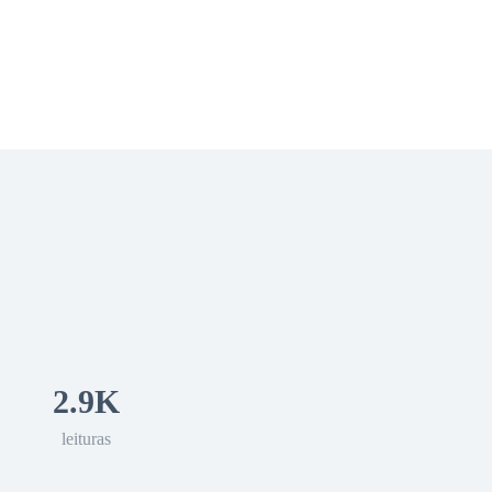
 Romance
Sci-Fi
Guerra
Otros
2.9K
leituras