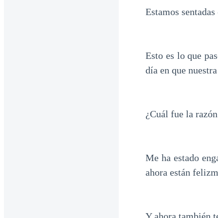
Estamos sentadas 
Esto es lo que pa
día en que nuestr
¿Cuál fue la razó
Me ha estado eng
ahora están feliz
Y ahora también te