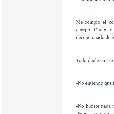
Me rompió el cor
cuerpo. Duele, q
decepcionado de e
Todo duele en es
-No entiendo que 
-No hiciste nada m
Peter es solo un 