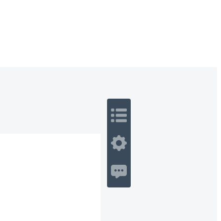
 Romance
Sci-Fi
Guerra
Otros