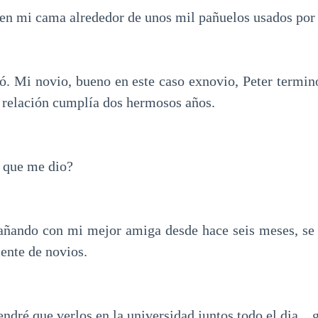
en mi cama alrededor de unos mil pañuelos usados por
só. Mi novio, bueno en este caso exnovio, Peter termin
a relación cumplía dos hermosos años.
n que me dio?
añando con mi mejor amiga desde hace seis meses, se 
mente de novios.
ndré que verlos en la universidad juntos todo el dia... g