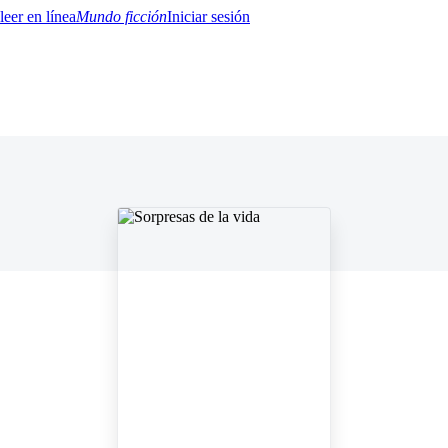
Mundo ficción
Iniciar sesión
BTQ+
YA/TEEN
Paranormal
Misterio/Thriller
Oriental
Juegos
Historia
MM