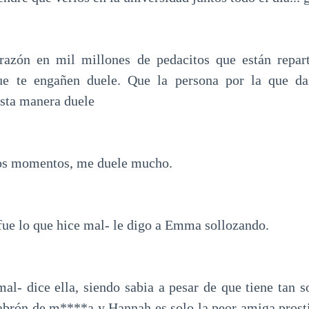
azón en mil millones de pedacitos que están repar
ue te engañen duele. Que la persona por la que da
sta manera duele
tos momentos, me duele mucho.
fue lo que hice mal- le digo a Emma sollozando.
al- dice ella, siendo sabia a pesar de que tiene tan s
cabrón de m****a y Hannah es solo la peor amiga prosti