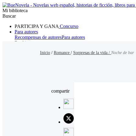
Mi biblioteca
Buscar
PARTICIPA Y GANA
Concurso
Para autores
Recompensas de autores
Para autores
Ranking
Navegar
Inicio
/
Romance
/
Sorpresas de la vida /
Noche de bar
Novelas
Cuentos Cortos
Todos
Romance
Hombre lobo
Mafia
Sistema
Fantasía
Urbano
LG
compartir