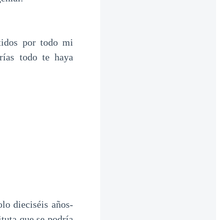
tidos por todo mi
rías todo te haya
olo dieciséis años-
tuta que se podría