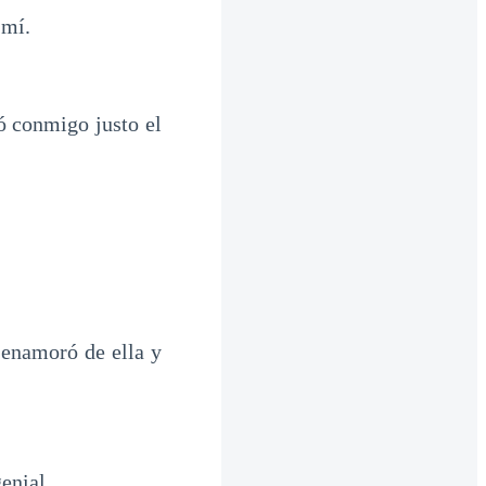
 mí.
ó conmigo justo el
enamoró de ella y
enial.