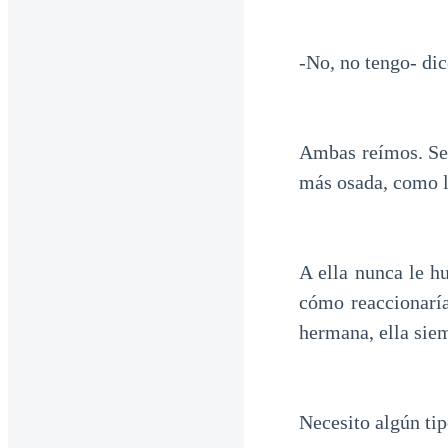
-No, no tengo- dic
Ambas reímos. Sec
más osada, como 
A ella nunca le h
cómo reaccionaría
hermana, ella siem
Necesito algún ti