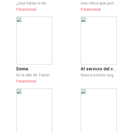
¿Que harías si de pronto un día comienzas a escuchar ruidos extraños? Donde comenzó todo, está más cerca de lo que ellos creen. Buscar la raíz del problema será la menor de sus preocupaciones!!!
Una chica que pensaba que no tenía suerte en el amor al fin cree encontrar a su alma gemela, pero será realmente él quien la ama de verdad o será que nunca encontrará el amor? Bueno cosas más increíbles han sucedido
Paranormal
Paranormal
Emma
Al servicio del vampiro
En la villa de Transilvania gobierna un poderoso rey vampiro, Luke. No se deja influenciar por nadie ni nada, pero su debilidad, su alma gemela. Emma, mitad humana, mitad vampiro. Obligada a casarse con el rey de la villa por su padre, no sabe la razón de ello. Lo que sabe es que su corazón pertenece a un hombre lobo sin saber que también le pertenece a un poderoso vampiro. Un corazón dividido en dos. Dos razas distintas. ¿A quién elegirá Emma?
Nunca estado segura de que me depara el mañana pero jamás espere en caer en esta situación llena de insertidumbre, misterio y sorpresas pero pensándolo bien esto se ajusta perfectamente a lo que se aser y lucharé por salir de está posición.
Paranormal