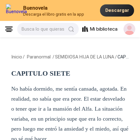
Buenovela
Descargar
Descarga el libro gratis en la app
Mi biblioteca
Busca lo que quieras
Inicio
/
Paranormal
/
SEMIDIOSA HIJA DE LA LUNA
/
CAPITULO SIETE
CAPITULO SIETE
No había dormido, me sentía cansada, agotada. En
realidad, no sabía que era peor. El estar desvelado
o tener que ir a la mansión del Alfa. La situación
variaba, en un principio supe que era lo correcto,
pero luego me entró la ansiedad y el miedo, así qué
no sé qué hacer.