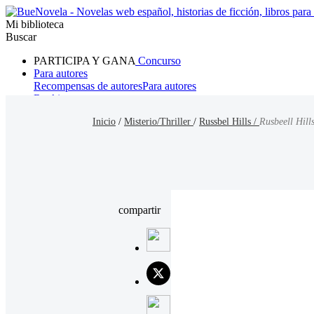
Mi biblioteca
Buscar
PARTICIPA Y GANA
Concurso
Para autores
Recompensas de autores
Para autores
Ranking
Navegar
Inicio
/
Misterio/Thriller
/
Russbel Hills /
Rusbeell Hill
Novelas
Cuentos Cortos
Todos
Romance
Hombre lobo
Mafia
Sistema
Fantasía
Urbano
LG
compartir