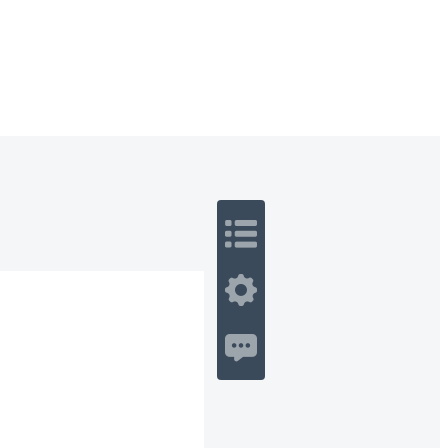
 Romance
Sci-Fi
Guerra
Otros