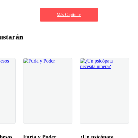
Más Capítulos
ustarán
 besos
Furia y Poder
¿Un psicópata