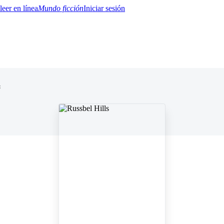
Mundo ficción
Iniciar sesión
s
BTQ+
YA/TEEN
Paranormal
Misterio/Thriller
Oriental
Juegos
Historia
MM