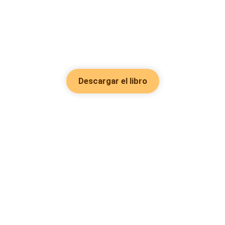
Descargar el libro
Hot Genres
Romance
Recursos
Hombre lobo
Palabras clave
Redes Sociales
Mafia
Búsquedas calientes