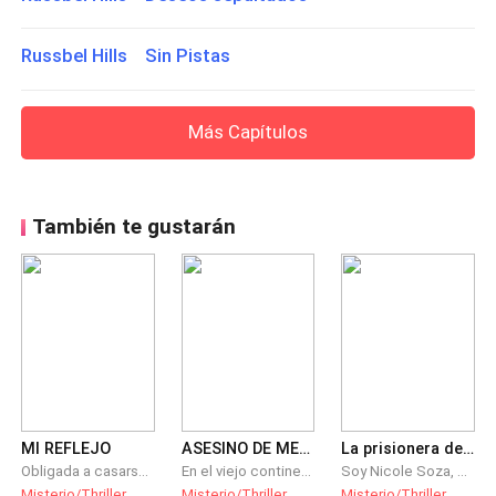
Russbel Hills Sin Pistas
Más Capítulos
También te gustarán
MI REFLEJO
ASESINO DE MEDIANOCHE
La prisionera del jefe
Obligada a casarse con un extraño y sin amor, tuvo que compartir su vida con un hombre que la había comprado y trajo al mundo a dos hermosas gemelas, entonces sucedió la tragedia. Su padre las observo y dijo sólo una de ellas puede heredar , deshazte de la otra.
En el viejo continente se narran las historias más terroríficas que se puedan contar, entre ellas las de asesinatos; mezclado entre realidad y fantasía, un asesino en serie aprovechara las leyendas sobre vampiros; para cometer sus crímenes. Una joven aristócrata y un policía recién llegado a Scottland Yard, investigaran la muerte de la hermana de esta última, Willemina Winchester, quien fuera degollada a la media noche.
Soy Nicole Soza, una graduada hace 1 año de Doctorado, tengo 30 años y mi nuevo jefe me tiene prisionera, y yo, solo tengo una opción, seguirle el juego, es mi única arma de defensa si quiero salir de aquí, comportarme de acuerdo a lo que Erick me pide y esperar a que me saque de este lugar para cumplir con "mi misión de cautiverio". Darle un hijo. No tengo que olvidar eso, quién soy y que tengo que hacer de toda esta situación, él quiere algo, yo también. Mi libertad.
Misterio/Thriller
Misterio/Thriller
Misterio/Thriller