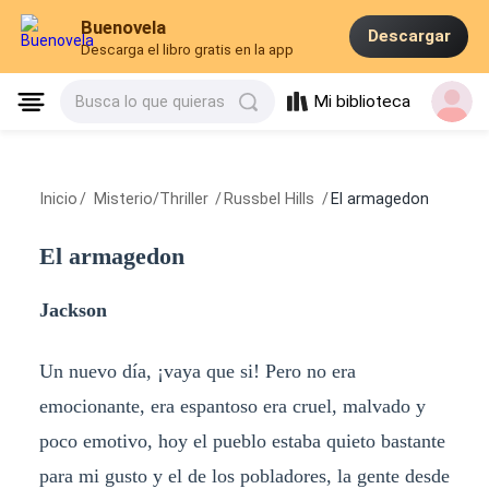
Buenovela
Descargar
Descarga el libro gratis en la app
Mi biblioteca
Busca lo que quieras
Inicio
/
Misterio/Thriller
/
Russbel Hills
/
El armagedon
El armagedon
Jackson
Un nuevo día, ¡vaya que si! Pero no era
emocionante, era espantoso era cruel, malvado y
poco emotivo, hoy el pueblo estaba quieto bastante
para mi gusto y el de los pobladores, la gente desde