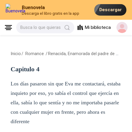
Buenovela
Descargar
Descarga el libro gratis en la app
Mi biblioteca
Busca lo que quieras
Inicio
/
Romance
/
Renacida, Enamorada del padre de mi ex
/
C
Capitulo 4
Los días pasaron sin que Eva me contactará, estaba
inquieto por eso, yo sabía el control que ejercía en
ella, sabía lo que sentía y no me importaba pasarle
con cualquier mujer en frente, pero ahora es
diferente