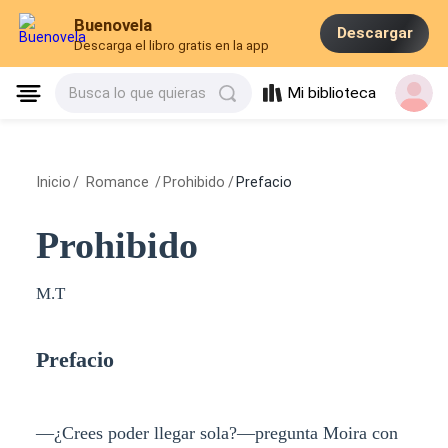
Buenovela
Descargar
Descarga el libro gratis en la app
Mi biblioteca
Busca lo que quieras
Inicio
/
Romance
/
Prohibido
/
Prefacio
Prohibido
M.T
Prefacio
—¿Crees poder llegar sola?—pregunta Moira con